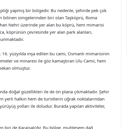
liği yapmış bir bölgedir. Bu nedenle, şehirde pek çok
 en bilinen simgelerinden biri olan Taşköprü, Roma
yhan Nehri üzerinde yer alan bu köprü, hem mimarisi
ca, köprünün çevresinde yer alan park alanları,
sunmaktadır.
ir. 16. yüzyılda inşa edilen bu cami, Osmanlı mimarisinin
lemeler ve minaresi ile göz kamaştıran Ulu Camii, hem
 mekan olmuştur.
anda doğal güzellikleri ile de ön plana çıkmaktadır. Şehir
 yerli halkın hem de turistlerin uğrak noktalarından
e yürüyüş yolları ile doludur. Burada yapılan aktiviteler,
n biri de Karaisalı’dır. Bu bölge, muhteşem dağ