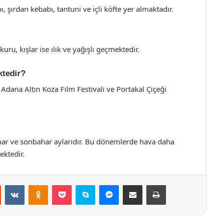
şırdan kebabı, tantuni ve içli köfte yer almaktadır.
uru, kışlar ise ılık ve yağışlı geçmektedir.
ktedir?
 Adana Altın Koza Film Festivali ve Portakal Çiçeği
har ve sonbahar aylarıdır. Bu dönemlerde hava daha
ektedir.
st
Reddit
VKontakte
Odnoklassniki
Pocket
Skype
Messenger
E-Posta ile paylaş
Yazdır