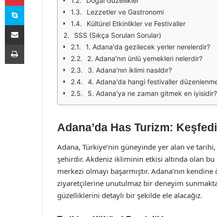
Doğal Güzellikler
Skype
Lezzetler ve Gastronomi
Kültürel Etkinlikler ve Festivaller
E-Posta ile paylaş
SSS (Sıkça Sorulan Sorular)
Yazdır
1. Adana'da gezilecek yerler nerelerdir?
2. Adana'nın ünlü yemekleri nelerdir?
3. Adana'nın iklimi nasıldır?
4. Adana'da hangi festivaller düzenlenm
5. Adana'ya ne zaman gitmek en iyisidir?
Adana’da Has Turizm: Keşfedi
Adana, Türkiye’nin güneyinde yer alan ve tarihi, k
şehirdir. Akdeniz ikliminin etkisi altında olan bu
merkezi olmayı başarmıştır. Adana’nın kendine özg
ziyaretçilerine unutulmaz bir deneyim sunmakt
güzelliklerini detaylı bir şekilde ele alacağız.