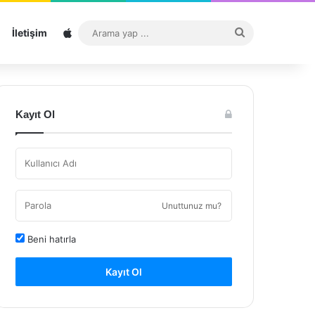
Sitemap
Arama
İletişim
yap
...
Kayıt Ol
Unuttunuz mu?
Beni hatırla
Kayıt Ol