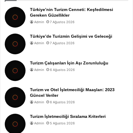
Türkiye’nin Turizm Cenneti: Keşfedilmesi
Gereken Güzellikler
Admin
7 Ağustos 2026
Türkiye’de Turizmin Gelişimi ve Geleceği
Admin
7 Ağustos 2026
Turizm Çalışanları İçin Aşı Zorunluluğu
Admin
6 Ağustos 2026
Turizm ve Otel İşletmeciliği Maaşları: 2023
Güncel Veriler
Admin
6 Ağustos 2026
Turizm İşletmeciliği Sıralama Kriterleri
Admin
5 Ağustos 2026