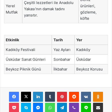
Çeşitli lezzetleri ile Anadolu
Yerel
ürünleri,
Yakası’nın damak tadını
Mutfak
gözleme,
yansıtır.
köfte
Etkinlik
Tarih
Yer
Kadıköy Festivali
Yaz Ayları
Kadıköy
Üsküdar Sanat Günleri
Sonbahar
Üsküdar
Beykoz Piknik Günü
İlkbahar
Beykoz Korusu
Facebook
X
LinkedIn
Tumblr
Pinterest
Reddit
VKontakte
Odnok
Pocket
Skype
Messenger
WhatsApp
Telegram
Viber
Line
E-Posta ile payla