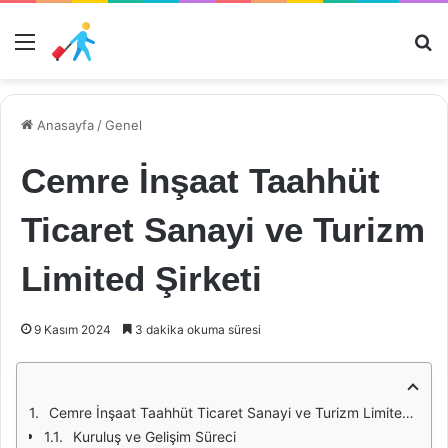
Menü
Ar
Anasayfa
/
Genel
Cemre İnşaat Taahhüt
Ticaret Sanayi ve Turizm
Limited Şirketi
9 Kasım 2024
3 dakika okuma süresi
Cemre İnşaat Taahhüt Ticaret Sanayi ve Turizm Limited Şirketi: İnşaat Sektöründe Bir Başarı Hikayesi
Kuruluş ve Gelişim Süreci