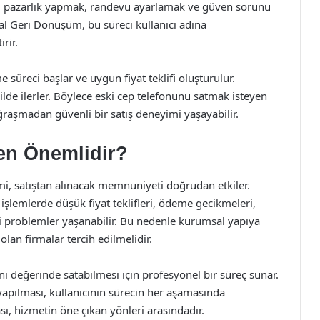
ek, pazarlık yapmak, randevu ayarlamak ve güven sorunu
l Geri Dönüşüm, bu süreci kullanıcı adına
rir.
 süreci başlar ve uygun fiyat teklifi oluşturulur.
ekilde ilerler. Böylece eski cep telefonunu satmak isteyen
 uğraşmadan güvenli bir satış deneyimi yaşayabilir.
en Önemlidir?
imi, satıştan alınacak memnuniyeti doğrudan etkiler.
 işlemlerde düşük fiyat teklifleri, ödeme gecikmeleri,
ili problemler yaşanabilir. Bu nedenle kurumsal yapıya
olan firmalar tercih edilmelidir.
ı değerinde satabilmesi için profesyonel bir süreç sunar.
apılması, kullanıcının sürecin her aşamasında
sı, hizmetin öne çıkan yönleri arasındadır.