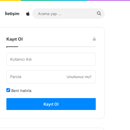
Sitemap
Arama
İletişim
yap
...
Kayıt Ol
Unuttunuz mu?
Beni hatırla
Kayıt Ol