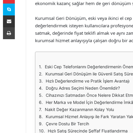
ekonomik kazanç sağlar hem de geri dönüşüm s
Skype
E-Posta ile paylaş
Kurumsal Geri Dönüşüm, eski veya ikinci el cep tel
değerlendirmek isteyen kullanıcılara profesyon
Yazdır
satmak, değerinde fiyat teklifi almak ve aynı za
kurumsal hizmet anlayışıyla çalışan doğru bir a
Eski Cep Telefonlarını Değerlendirmenin Öne
Kurumsal Geri Dönüşüm ile Güvenli Satış Süre
Hızlı Değerlendirme ve Pratik İşlem Avantajı
Doğru Adres Seçimi Neden Önemlidir?
Cihazınızı Satmadan Önce Nelere Dikkat Etme
Her Marka ve Model İçin Değerlendirme İmkâ
Nakit Değer Kazanmanın Kolay Yolu
Kurumsal Hizmet Anlayışı ile Fark Yaratan Ya
Çevre Dostu Bir Tercih
Hızlı Satış Sürecinde Şeffaf Fiyatlandırma