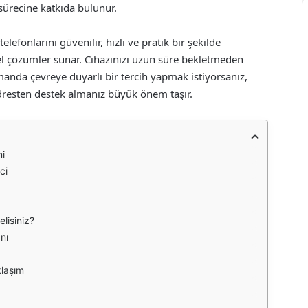
ürecine katkıda bulunur.
efonlarını güvenilir, hızlı ve pratik bir şekilde
el çözümler sunar. Cihazınızı uzun süre bekletmeden
manda çevreye duyarlı bir tercih yapmak istiyorsanız,
dresten destek almanız büyük önem taşır.
mi
ci
lisiniz?
nı
klaşım