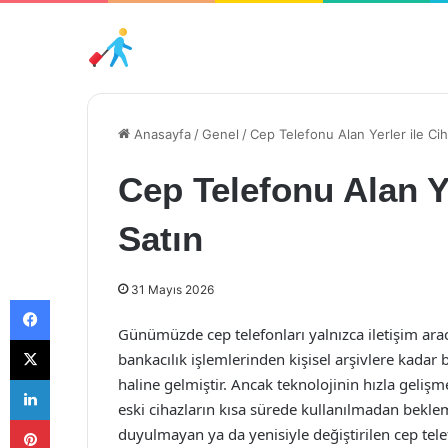
Anasayfa
/
Genel
/
Cep Telefonu Alan Yerler ile Ciha
Cep Telefonu Alan Ye
Satın
31 Mayıs 2026
Facebook
Günümüzde cep telefonları yalnızca iletişim ara
X
bankacılık işlemlerinden kişisel arşivlere kadar
LinkedIn
haline gelmiştir. Ancak teknolojinin hızla geliş
eski cihazların kısa sürede kullanılmadan bekle
Pinterest
duyulmayan ya da yenisiyle değiştirilen cep tel