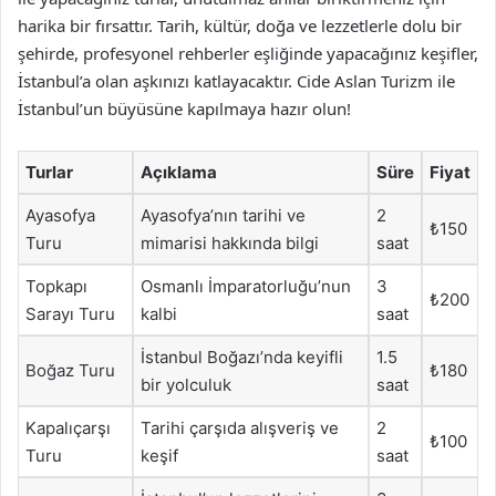
harika bir fırsattır. Tarih, kültür, doğa ve lezzetlerle dolu bir
şehirde, profesyonel rehberler eşliğinde yapacağınız keşifler,
İstanbul’a olan aşkınızı katlayacaktır. Cide Aslan Turizm ile
İstanbul’un büyüsüne kapılmaya hazır olun!
Turlar
Açıklama
Süre
Fiyat
Ayasofya
Ayasofya’nın tarihi ve
2
₺150
Turu
mimarisi hakkında bilgi
saat
Topkapı
Osmanlı İmparatorluğu’nun
3
₺200
Sarayı Turu
kalbi
saat
İstanbul Boğazı’nda keyifli
1.5
Boğaz Turu
₺180
bir yolculuk
saat
Kapalıçarşı
Tarihi çarşıda alışveriş ve
2
₺100
Turu
keşif
saat