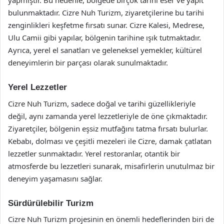
yapmıştır. Bu nedenle, bölgede birçok tarihi eser ve yapıt
bulunmaktadır. Cizre Nuh Turizm, ziyaretçilerine bu tarihi
zenginlikleri keşfetme fırsatı sunar. Cizre Kalesi, Medrese,
Ulu Camii gibi yapılar, bölgenin tarihine ışık tutmaktadır.
Ayrıca, yerel el sanatları ve geleneksel yemekler, kültürel
deneyimlerin bir parçası olarak sunulmaktadır.
Yerel Lezzetler
Cizre Nuh Turizm, sadece doğal ve tarihi güzellikleriyle
değil, aynı zamanda yerel lezzetleriyle de öne çıkmaktadır.
Ziyaretçiler, bölgenin eşsiz mutfağını tatma fırsatı bulurlar.
Kebabı, dolması ve çeşitli mezeleri ile Cizre, damak çatlatan
lezzetler sunmaktadır. Yerel restoranlar, otantik bir
atmosferde bu lezzetleri sunarak, misafirlerin unutulmaz bir
deneyim yaşamasını sağlar.
Sürdürülebilir Turizm
Cizre Nuh Turizm projesinin en önemli hedeflerinden biri de