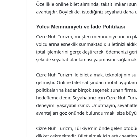
Özellikle online bilet alımında, taksit imkanı su
avantajdır. Böylelikle, istediğiniz seyahati daha 
Yolcu Memnuniyeti ve İade Politikası
Cizre Nuh Turizm, müşteri memnuniyetini ön plan
yolcularına esneklik sunmaktadır. Biletinizi aldık
iptal işlemlerini gerçekleştirerek, ödemenizi geri 
şekilde seyahat planlaması yapmasını sağlamakt
Cizre Nuh Turizm ile bilet almak, teknolojinin s
gelmiştir. Online bilet satışından mobil uygulam
politikalarına kadar birçok seçenek sunan firma, 
hedeflemektedir. Seyahatiniz için Cizre Nuh Turi
deneyimi yaşayabilirsiniz. Unutmayın, seyahatle
avantajları göz önünde bulundurmak, size büyük 
Cizre Nuh Turizm, Türkiye’nin önde gelen otobüs f
dikkat çekmektedir. Bilet almak için artık saat