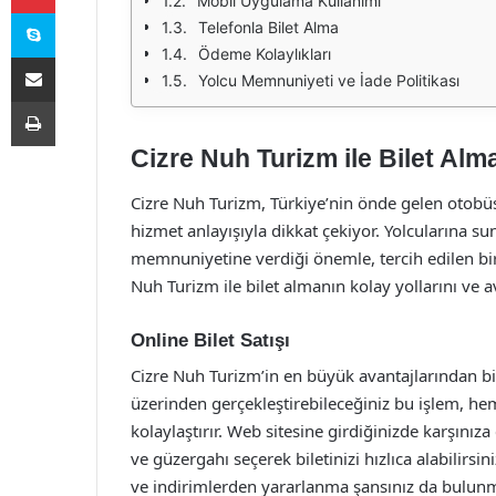
Mobil Uygulama Kullanımı
Skype
Telefonla Bilet Alma
Ödeme Kolaylıkları
E-Posta ile paylaş
Yolcu Memnuniyeti ve İade Politikası
Yazdır
Cizre Nuh Turizm ile Bilet Alm
Cizre Nuh Turizm, Türkiye’nin önde gelen otobüs f
hizmet anlayışıyla dikkat çekiyor. Yolcularına 
memnuniyetine verdiği önemle, tercih edilen bir
Nuh Turizm ile bilet almanın kolay yollarını ve a
Online Bilet Satışı
Cizre Nuh Turizm’in en büyük avantajlarından bir
üzerinden gerçekleştirebileceğiniz bu işlem, h
kolaylaştırır. Web sitesine girdiğinizde karşınıza
ve güzergahı seçerek biletinizi hızlıca alabilirsi
ve indirimlerden yararlanma şansınız da bulunm