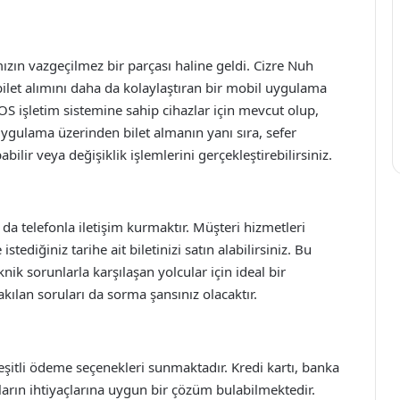
n vazgeçilmez bir parçası haline geldi. Cizre Nuh
 bilet alımını daha da kolaylaştıran bir mobil uygulama
S işletim sistemine sahip cihazlar için mevcut olup,
Uygulama üzerinden bilet almanın yanı sıra, sefer
pabilir veya değişiklik işlemlerini gerçekleştirebilirsiniz.
 da telefonla iletişim kurmaktır. Müşteri hizmetleri
tediğiniz tarihe ait biletinizi satın alabilirsiniz. Bu
ik sorunlarla karşılaşan yolcular için ideal bir
takılan soruları da sorma şansınız olacaktır.
eşitli ödeme seçenekleri sunmaktadır. Kredi kartı, banka
uların ihtiyaçlarına uygun bir çözüm bulabilmektedir.