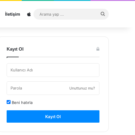
Sitemap
Arama
İletişim
yap
...
Kayıt Ol
Unuttunuz mu?
Beni hatırla
Kayıt Ol