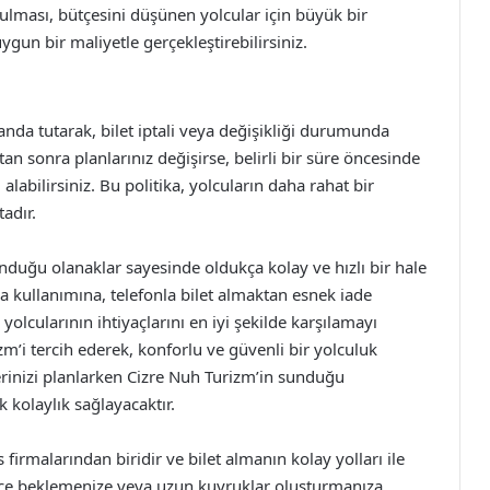
nulması, bütçesini düşünen yolcular için büyük bir
uygun bir maliyetle gerçekleştirebilirsiniz.
da tutarak, bilet iptali veya değişikliği durumunda
tan sonra planlarınız değişirse, belirli bir süre öncesinde
alabilirsiniz. Bu politika, yolcuların daha rahat bir
adır.
unduğu olanaklar sayesinde oldukça kolay ve hızlı bir hale
a kullanımına, telefonla bilet almaktan esnek iade
yolcularının ihtiyaçlarını en iyi şekilde karşılamayı
zm’i tercih ederek, konforlu ve güvenli bir yolculuk
rinizi planlarken Cizre Nuh Turizm’in sunduğu
kolaylık sağlayacaktır.
irmalarından biridir ve bilet almanın kolay yolları ile
lerce beklemenize veya uzun kuyruklar oluşturmanıza