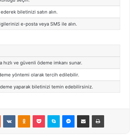
derek biletinizi satın alın.
lgilerinizi e-posta veya SMS ile alın.
da hızlı ve güvenli ödeme imkanı sunar.
ödeme yöntemi olarak tercih edilebilir.
me yaparak biletinizi temin edebilirsiniz.
st
Reddit
VKontakte
Odnoklassniki
Pocket
Skype
Messenger
E-Posta ile paylaş
Yazdır