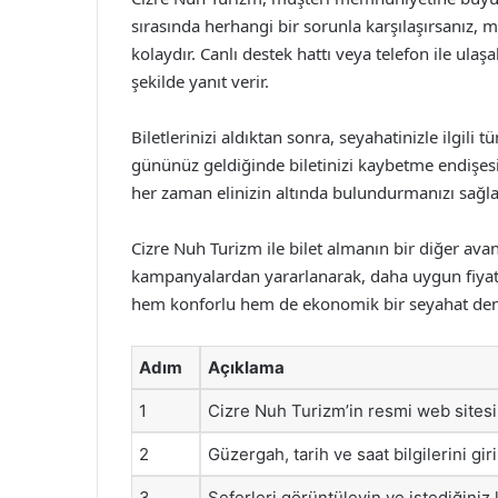
sırasında herhangi bir sorunla karşılaşırsanız, m
kolaydır. Canlı destek hattı veya telefon ile ulaşa
şekilde yanıt verir.
Biletlerinizi aldıktan sonra, seyahatinizle ilgili 
gününüz geldiğinde biletinizi kaybetme endişesini
her zaman elinizin altında bulundurmanızı sağla
Cizre Nuh Turizm ile bilet almanın bir diğer ava
kampanyalardan yararlanarak, daha uygun fiyatlar
hem konforlu hem de ekonomik bir seyahat den
Adım
Açıklama
1
Cizre Nuh Turizm’in resmi web sitesi
2
Güzergah, tarih ve saat bilgilerini giri
3
Seferleri görüntüleyin ve istediğiniz 