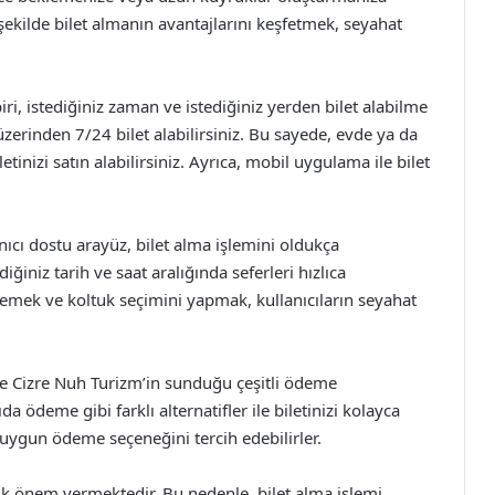
 şekilde bilet almanın avantajlarını keşfetmek, seyahat
ri, istediğiniz zaman ve istediğiniz yerden bilet alabilme
üzerinden 7/24 bilet alabilirsiniz. Bu sayede, evde ya da
etinizi satın alabilirsiniz. Ayrıca, mobil uygulama ile bilet
nıcı dostu arayüz, bilet alma işlemini oldukça
diğiniz tarih ve saat aralığında seferleri hızlıca
elemek ve koltuk seçimini yapmak, kullanıcıların seyahat
 de Cizre Nuh Turizm’in sunduğu çeşitli ödeme
da ödeme gibi farklı alternatifler ile biletinizi kolayca
en uygun ödeme seçeneğini tercih edebilirler.
 önem vermektedir. Bu nedenle, bilet alma işlemi