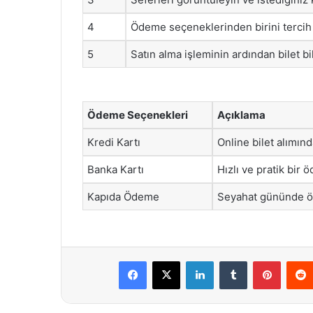
4
Ödeme seçeneklerinden birini tercih e
5
Satın alma işleminin ardından bilet bi
Ödeme Seçenekleri
Açıklama
Kredi Kartı
Online bilet alımın
Banka Kartı
Hızlı ve pratik bir 
Kapıda Ödeme
Seyahat gününde öde
Facebook
X
LinkedIn
Tumblr
Pintere