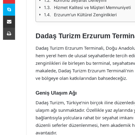
Konforlu Seyahat Deneyimi
Skype
Hizmet Kalitesi ve Müşteri Memnuniyeti
Erzurum'un Kültürel Zenginlikleri
E-Posta ile paylaş
Yazdır
Dadaş Turizm Erzurum Terminali
Dadaş Turizm Erzurum Terminali, Doğu Anadolu 
hem yerel hem de ulusal seyahatlerde tercih edil
zenginlikleri ile birleşen bu terminal, seyahats
makalede, Dadaş Turizm Erzurum Terminali’nin
ve bölgeye olan katkılarından bahsedeceğiz.
Geniş Ulaşım Ağı
Dadaş Turizm, Türkiye’nin birçok iline düzenledi
ulaşım ağı sunmaktadır. Özellikle yaz aylarında 
bağlantısıyla yolculara rahat bir seyahat imkanı 
düzenli seferler düzenlenmesi, hem akademik he
avantajdır.