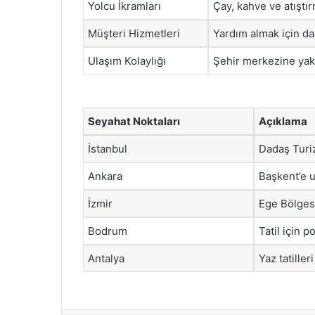
Yolcu İkramları
Çay, kahve ve atıştır
Müşteri Hizmetleri
Yardım almak için da
Ulaşım Kolaylığı
Şehir merkezine yakı
Seyahat Noktaları
Açıklama
İstanbul
Dadaş Turiz
Ankara
Başkent’e 
İzmir
Ege Bölgesi
Bodrum
Tatil için 
Antalya
Yaz tatiller