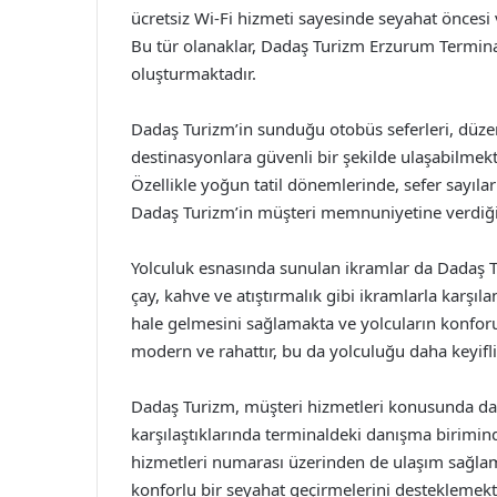
ücretsiz Wi-Fi hizmeti sayesinde seyahat önces
Bu tür olanaklar, Dadaş Turizm Erzurum Terminali
oluşturmaktadır.
Dadaş Turizm’in sunduğu otobüs seferleri, düzenli 
destinasyonlara güvenli bir şekilde ulaşabilmekt
Özellikle yoğun tatil dönemlerinde, sefer sayıları
Dadaş Turizm’in müşteri memnuniyetine verdiği
Yolculuk esnasında sunulan ikramlar da Dadaş Turi
çay, kahve ve atıştırmalık gibi ikramlarla karşıl
hale gelmesini sağlamakta ve yolcuların konforu
modern ve rahattır, bu da yolculuğu daha keyifli 
Dadaş Turizm, müşteri hizmetleri konusunda da o
karşılaştıklarında terminaldeki danışma birimind
hizmetleri numarası üzerinden de ulaşım sağl
konforlu bir seyahat geçirmelerini desteklemekt