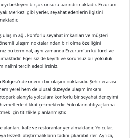
lmeyi bekleyen birçok unsuru barındırmaktadır. Erzurum
ak Merkezi gibi yerler, seyahat edenlerin ilgisini
maktadır.
ulaşım ağı, konforlu seyahat imkanları ve müşteri
önemli ulaşım noktalarından biri olma özelliğini
ğiniz bu terminal, aynı zamanda Erzurum’un kültürel ve
ımaktadır. Eğer siz de keyifli ve sorunsuz bir yolculuk
ali’ni tercih edebilirsiniz.
ölgesi’nde önemli bir ulaşım noktasıdır. Şehirlerarası
le hem yerel hem de ulusal düzeyde ulaşım imkanı
topark alanıyla yolculara konforlu bir seyahat deneyimi
izmetlerle dikkat çekmektedir. Yolcuların ihtiyaçlarına
k için titizlikle planlanmıştır.
lanları, kafe ve restoranlar yer almaktadır. Yolcular,
lezzetli atıştırmalıkların tadını çıkarabilirler. Ayrıca,