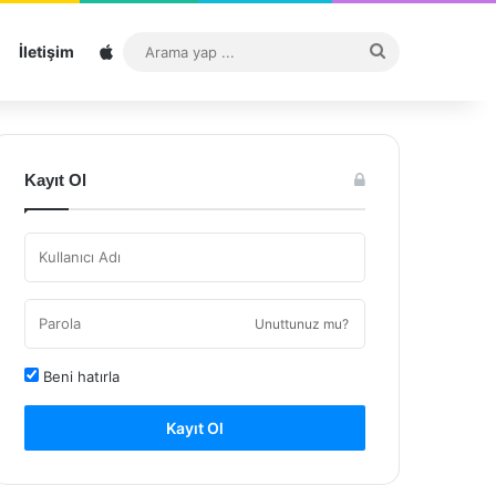
Sitemap
Arama
İletişim
yap
...
Kayıt Ol
Unuttunuz mu?
Beni hatırla
Kayıt Ol