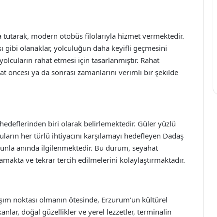
 tutarak, modern otobüs filolarıyla hizmet vermektedir.
sı gibi olanaklar, yolculuğun daha keyifli geçmesini
yolcuların rahat etmesi için tasarlanmıştır. Rahat
hat öncesi ya da sonrası zamanlarını verimli bir şekilde
edeflerinden biri olarak belirlemektedir. Güler yüzlü
uların her türlü ihtiyacını karşılamayı hedefleyen Dadaş
runla anında ilgilenmektedir. Bu durum, seyahat
makta ve tekrar tercih edilmelerini kolaylaştırmaktadır.
şım noktası olmanın ötesinde, Erzurum’un kültürel
nlar, doğal güzellikler ve yerel lezzetler, terminalin