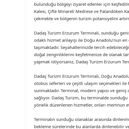
bulunduğu bölgeyi ziyaret edenler için keşfedi
Kalesi, Çifte Minareli Medrese ve Palandöken Kay
çekmekte ve bölgenin turizm potansiyelini artır
Dadaş Turizm Erzurum Terminali, sunduğu geniş 
odaklı hizmet anlayışı ile Doğu Anadolu’nun en 
taşımaktadır. Seyahatlerinizde tercih edebilece
doğal zenginliklerini keşfetmenize de olanak tan
yapmak istiyorsanız, Dadaş Turizm Erzurum Termin
Dadaş Turizm Erzurum Terminali, Doğu Anadolu B
otobüs seferleri ve çeşitli ulaşım seçenekleri i
sunmaktadır. Terminal, modern yapısı ve geniş o
sağlıyor. Dadaş Turizm, bu terminalde sunduğu h
yönelik düzenlenen hizmetler, onları memnun etme
Terminalin sunduğu olanaklar arasında dinlenme a
bekleme sürelerinde bu alanlarda dinlenebilir veya 