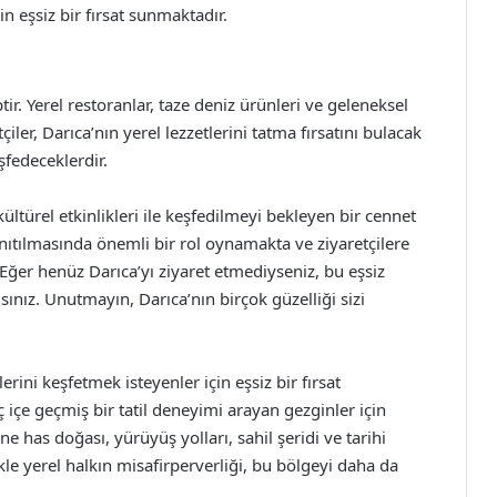
in eşsiz bir fırsat sunmaktadır.
r. Yerel restoranlar, taze deniz ürünleri ve geleneksel
iler, Darıca’nın yerel lezzetlerini tatma fırsatını bulacak
fedeceklerdir.
 kültürel etkinlikleri ile keşfedilmeyi bekleyen bir cennet
tanıtılmasında önemli bir rol oynamakta ve ziyaretçilere
 Eğer henüz Darıca’yı ziyaret etmediyseniz, bu eşsiz
nız. Unutmayın, Darıca’nın birçok güzelliği sizi
erini keşfetmek isteyenler için eşsiz bir fırsat
ç içe geçmiş bir tatil deneyimi arayan gezginler için
has doğası, yürüyüş yolları, sahil şeridi ve tarihi
kle yerel halkın misafirperverliği, bu bölgeyi daha da