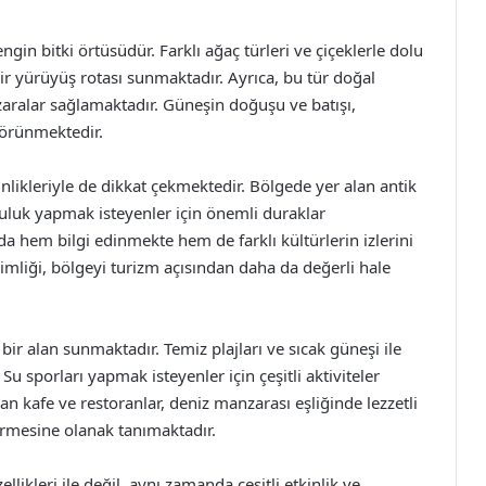
engin bitki örtüsüdür. Farklı ağaç türleri ve çiçeklerle dolu
bir yürüyüş rotası sunmaktadır. Ayrıca, bu tür doğal
nzaralar sağlamaktadır. Güneşin doğuşu ve batışı,
görünmektedir.
nlikleriyle de dikkat çekmektedir. Bölgede yer alan antik
lculuk yapmak isteyenler için önemli duraklar
da hem bilgi edinmekte hem de farklı kültürlerin izlerini
imliği, bölgeyi turizm açısından daha da değerli hale
l bir alan sunmaktadır. Temiz plajları ve sıcak güneşi ile
Su sporları yapmak isteyenler için çeşitli aktiviteler
an kafe ve restoranlar, deniz manzarası eşliğinde lezzetli
çirmesine olanak tanımaktadır.
llikleri ile değil, aynı zamanda çeşitli etkinlik ve