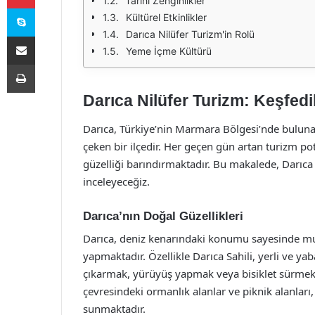
Tarihi Zenginlikler
Skype
Kültürel Etkinlikler
Darıca Nilüfer Turizm'in Rolü
E-Posta ile paylaş
Yeme İçme Kültürü
Yazdır
Darıca Nilüfer Turizm: Keşfedi
Darıca, Türkiye’nin Marmara Bölgesi’nde bulunan v
çeken bir ilçedir. Her geçen gün artan turizm po
güzelliği barındırmaktadır. Bu makalede, Darıca N
inceleyeceğiz.
Darıca’nın Doğal Güzellikleri
Darıca, deniz kenarındaki konumu sayesinde muh
yapmaktadır. Özellikle Darıca Sahili, yerli ve yaba
çıkarmak, yürüyüş yapmak veya bisiklet sürmek is
çevresindeki ormanlık alanlar ve piknik alanları
sunmaktadır.