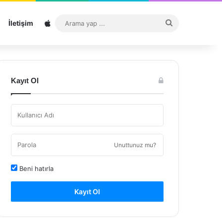
Sitemap
Arama
İletişim
yap
...
Kayıt Ol
Unuttunuz mu?
Beni hatırla
Kayıt Ol