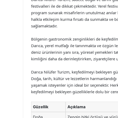
festivalleri ile de dikkat çekmektedir. Yerel festi
program sunarak misafirlerin unutulmaz anılar bi
halkla etkileşim kurma fırsatı da sunmakta ve 
sağlamaktadır.
Bölgenin gastronomik zenginlikleri de keşfedilm
Darıca, yerel mutfağı ile tanınmakta ve özgün lez
deniz ürünlerinin yanı sıra, yöresel yemekleri t
kimliğini daha da derinleştirirken, ziyaretçiler
Darıca Nilüfer Turizm, keşfedilmeyi bekleyen güz
Doğa, tarih, kültür ve lezzetlerin harmanlandı
yaşamak isteyenler için ideal bir seçenektir. Her
keşfedilmeyi bekleyen güzelliklerle dolu bir cenn
Güzellik
Açıklama
Doğa
Zengin bitki örtüsü ve yürüy