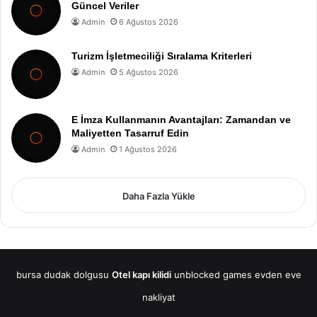
Güncel Veriler
Admin
6 Ağustos 2026
Turizm İşletmeciliği Sıralama Kriterleri
Admin
5 Ağustos 2026
E İmza Kullanmanın Avantajları: Zamandan ve
Maliyetten Tasarruf Edin
Admin
1 Ağustos 2026
Daha Fazla Yükle
bursa dudak dolgusu
Otel kapı kilidi
unblocked games
evden eve
nakliyat