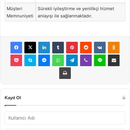
Müşteri
Sürekli iyileştirme ve yenilikçi hizmet
Memnuniyeti
anlayışı ile sağlanmaktadır.
Facebook
X
LinkedIn
Tumblr
Pinterest
Reddit
VKontakte
Odnok
Pocket
Skype
Messenger
WhatsApp
Telegram
Viber
Line
E-Posta ile payla
Yazdır
Kayıt Ol