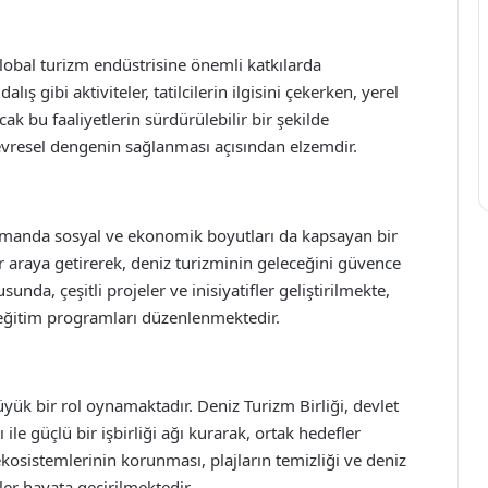
obal turizm endüstrisine önemli katkılarda
alış gibi aktiviteler, tatilcilerin ilgisini çekerken, yerel
cak bu faaliyetlerin sürdürülebilir bir şekilde
vresel dengenin sağlanması açısından elzemdir.
ı zamanda sosyal ve ekonomik boyutları da kapsayan bir
r araya getirerek, deniz turizminin geleceğini güvence
nda, çeşitli projeler ve inisiyatifler geliştirilmekte,
in eğitim programları düzenlenmektedir.
 büyük bir rol oynamaktadır. Deniz Turizm Birliği, devlet
 ile güçlü bir işbirliği ağı kurarak, ortak hedefler
 ekosistemlerinin korunması, plajların temizliği ve deniz
ler hayata geçirilmektedir.