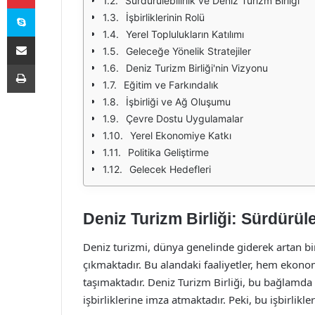
Sürdürülebilirlik ve Deniz Turizm Birliği
Skype
İşbirliklerinin Rolü
Yerel Toplulukların Katılımı
E-Posta ile paylaş
Geleceğe Yönelik Stratejiler
Yazdır
Deniz Turizm Birliği'nin Vizyonu
Eğitim ve Farkındalık
İşbirliği ve Ağ Oluşumu
Çevre Dostu Uygulamalar
Yerel Ekonomiye Katkı
Politika Geliştirme
Gelecek Hedefleri
Deniz Turizm Birliği: Sürdürüleb
Deniz turizmi, dünya genelinde giderek artan bi
çıkmaktadır. Bu alandaki faaliyetler, hem ekon
taşımaktadır. Deniz Turizm Birliği, bu bağlamda 
işbirliklerine imza atmaktadır. Peki, bu işbirlikl