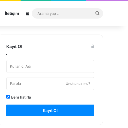
Sitemap
Arama
İletişim
yap
...
Kayıt Ol
Unuttunuz mu?
Beni hatırla
Kayıt Ol