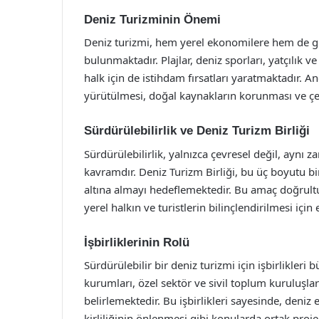
Deniz Turizminin Önemi
Deniz turizmi, hem yerel ekonomilere hem de gl
bulunmaktadır. Plajlar, deniz sporları, yatçılık ve d
halk için de istihdam fırsatları yaratmaktadır. An
yürütülmesi, doğal kaynakların korunması ve çe
Sürdürülebilirlik ve Deniz Turizm Birliği
Sürdürülebilirlik, yalnızca çevresel değil, ayn
kavramdır. Deniz Turizm Birliği, bu üç boyutu bi
altına almayı hedeflemektedir. Bu amaç doğrultusu
yerel halkın ve turistlerin bilinçlendirilmesi iç
İşbirliklerinin Rolü
Sürdürülebilir bir deniz turizmi için işbirlikleri
kurumları, özel sektör ve sivil toplum kuruluşları
belirlemektedir. Bu işbirlikleri sayesinde, deniz
kirliliğinin önlenmesi gibi konularda ortak proje