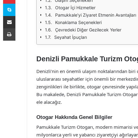
Ulaşım Seçenekleri
Skype
Otogar İçi Hizmetler
Pamukkale'yi Ziyaret Etmenin Avantajları
E-Posta ile paylaş
Konaklama Seçenekleri
Yazdır
Çevredeki Diğer Gezilecek Yerler
Seyahat İpuçları
Denizli Pamukkale Turizm Oto
Denizli’nin en önemli ulaşım noktalarından bir
uluslararası seyahatler için önemli bir merkezdir
zenginlikleri ile birlikte, otogar çevresinde yapı
Bu makalede, Denizli Pamukkale Turizm Otogarı 
ele alacağız.
Otogar Hakkında Genel Bilgiler
Pamukkale Turizm Otogarı, modern mimarisi ve ge
milyonlarca yerli ve yabancı ziyaretçiyi ağırlaya