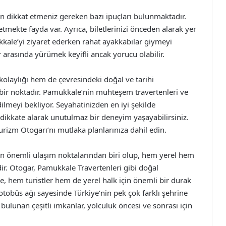
 dikkat etmeniz gereken bazı ipuçları bulunmaktadır.
etmekte fayda var. Ayrıca, biletlerinizi önceden alarak yer
ukkale’yi ziyaret ederken rahat ayakkabılar giymeyi
r arasında yürümek keyifli ancak yorucu olabilir.
olaylığı hem de çevresindeki doğal ve tarihi
z bir noktadır. Pamukkale’nin muhteşem travertenleri ve
dilmeyi bekliyor. Seyahatinizden en iyi şekilde
 dikkate alarak unutulmaz bir deneyim yaşayabilirsiniz.
rizm Otogarı’nı mutlaka planlarınıza dahil edin.
en önemli ulaşım noktalarından biri olup, hem yerel hem
ir. Otogar, Pamukkale Travertenleri gibi doğal
 hem turistler hem de yerel halk için önemli bir durak
r otobüs ağı sayesinde Türkiye’nin pek çok farklı şehrine
 bulunan çeşitli imkanlar, yolculuk öncesi ve sonrası için