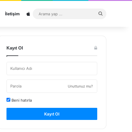
Sitemap
Arama
İletişim
yap
...
Kayıt Ol
Unuttunuz mu?
Beni hatırla
Kayıt Ol