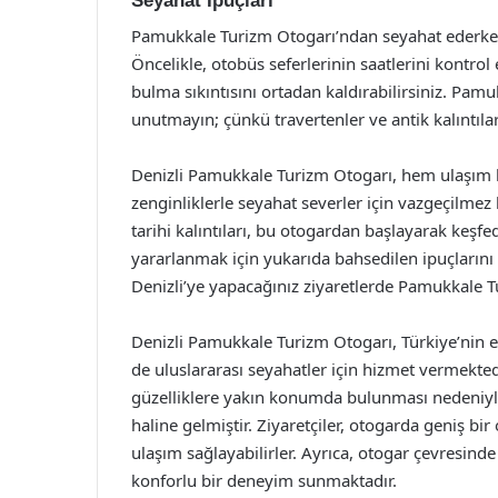
Seyahat İpuçları
Pamukkale Turizm Otogarı’ndan seyahat ederken
Öncelikle, otobüs seferlerinin saatlerini kontrol 
bulma sıkıntısını ortadan kaldırabilirsiniz. Pam
unutmayın; çünkü travertenler ve antik kalıntıla
Denizli Pamukkale Turizm Otogarı, hem ulaşım k
zenginliklerle seyahat severler için vazgeçilme
tarihi kalıntıları, bu otogardan başlayarak keşfe
yararlanmak için yukarıda bahsedilen ipuçlarını
Denizli’ye yapacağınız ziyaretlerde Pamukkale Tu
Denizli Pamukkale Turizm Otogarı, Türkiye’nin 
de uluslararası seyahatler için hizmet vermekted
güzelliklere yakın konumda bulunması nedeniyle,
haline gelmiştir. Ziyaretçiler, otogarda geniş bi
ulaşım sağlayabilirler. Ayrıca, otogar çevresinde
konforlu bir deneyim sunmaktadır.