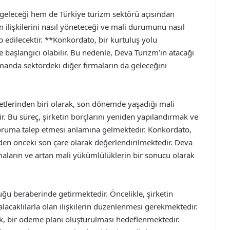
 geleceği hem de Türkiye turizm sektörü açısından
an ilişkilerini nasıl yöneteceği ve mali durumunu nasıl
edilecektir. **Konkordato, bir kurtuluş yolu
e başlangıcı olabilir. Bu nedenle, Deva Turizm’in atacağı
amanda sektördeki diğer firmaların da geleceğini
etlerinden biri olarak, son dönemde yaşadığı mali
ir. Bu süreç, şirketin borçlarını yeniden yapılandırmak ve
ruma talep etmesi anlamına gelmektedir. Konkordato,
meden önceki son çare olarak değerlendirilmektedir. Deva
aların ve artan mali yükümlülüklerin bir sonucu olarak
uğu beraberinde getirmektedir. Öncelikle, şirketin
lacaklılarla olan ilişkilerin düzenlenmesi gerekmektedir.
rak, bir ödeme planı oluşturulması hedeflenmektedir.