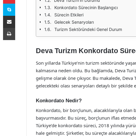
Deva Turizm'in Durumu
Skype
Konkordato Sürecinin Başlangıcı
Sürecin Etkileri
E-Posta ile paylaş
Gelecek Senaryoları
Yazdır
Turizm Sektöründeki Genel Durum
Deva Turizm Konkordato Sürec
Son yıllarda Türkiye’nin turizm sektöründe yaşana
kalmasına neden oldu. Bu bağlamda, Deva Turizm
gelişme olarak öne çıkıyor. Bu makalede, Deva Tu
gelecekteki olası senaryoları detaylı bir şekilde e
Konkordato Nedir?
Konkordato, bir borçlunun, alacaklılarıyla ol
başvurmasıdır. Bu süreç, borçlunun iflas etmed
Türkiye’de konkordato süreci, 2018 yılında yürür
hale gelmiştir. Şirketler, bu süreçte alacaklıları