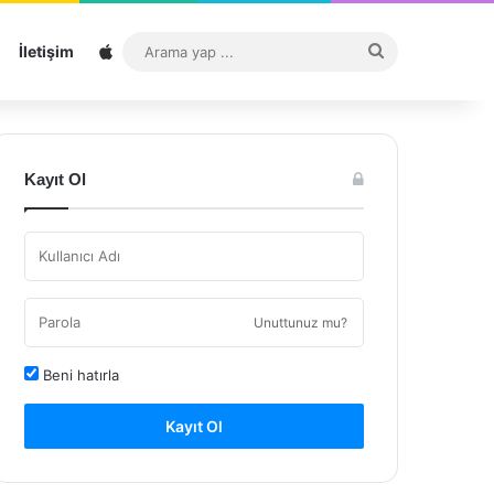
Sitemap
Arama
İletişim
yap
...
Kayıt Ol
Unuttunuz mu?
Beni hatırla
Kayıt Ol