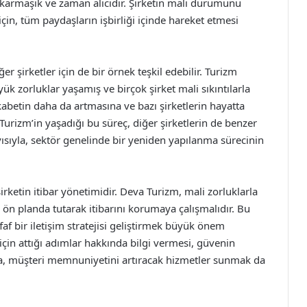
e karmaşık ve zaman alıcıdır. Şirketin mali durumunu
için, tüm paydaşların işbirliği içinde hareket etmesi
r şirketler için de bir örnek teşkil edebilir. Turizm
k zorluklar yaşamış ve birçok şirket mali sıkıntılarla
kabetin daha da artmasına ve bazı şirketlerin hayatta
urizm’in yaşadığı bu süreç, diğer şirketlerin de benzer
ısıyla, sektör genelinde bir yeniden yapılanma sürecinin
rketin itibar yönetimidir. Deva Turizm, mali zorluklarla
n planda tutarak itibarını korumaya çalışmalıdır. Bu
faf bir iletişim stratejisi geliştirmek büyük önem
 için attığı adımlar hakkında bilgi vermesi, güvenin
ıca, müşteri memnuniyetini artıracak hizmetler sunmak da