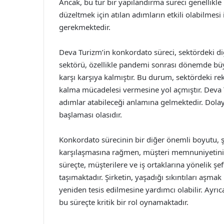
Ancak, bu tür bir yapılandırma süreci genellikl
düzeltmek için atılan adımların etkili olabilmesi 
gerekmektedir.
Deva Turizm’in konkordato süreci, sektördeki diğe
sektörü, özellikle pandemi sonrası dönemde büyü
karşı karşıya kalmıştır. Bu durum, sektördeki re
kalma mücadelesi vermesine yol açmıştır. Deva T
adımlar atabileceği anlamına gelmektedir. Dolay
başlaması olasıdır.
Konkordato sürecinin bir diğer önemli boyutu, şi
karşılaşmasına rağmen, müşteri memnuniyetini ö
süreçte, müşterilere ve iş ortaklarına yönelik şef
taşımaktadır. Şirketin, yaşadığı sıkıntıları aşmak
yeniden tesis edilmesine yardımcı olabilir. Ayr
bu süreçte kritik bir rol oynamaktadır.