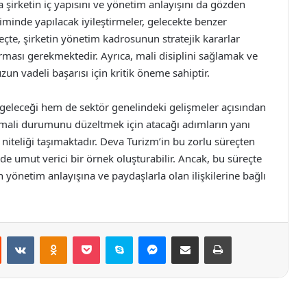
şirketin iç yapısını ve yönetim anlayışını da gözden
iminde yapılacak iyileştirmeler, gelecekte benzer
çte, şirketin yönetim kadrosunun stratejik kararlar
rması gerekmektedir. Ayrıca, mali disiplini sağlamak ve
zun vadeli başarısı için kritik öneme sahiptir.
 geleceği hem de sektör genelindeki gelişmeler açısından
 mali durumunu düzeltmek için atacağı adımların yanı
ı niteliği taşımaktadır. Deva Turizm’in bu zorlu süreçten
 de umut verici bir örnek oluşturabilir. Ancak, bu süreçte
in yönetim anlayışına ve paydaşlarla olan ilişkilerine bağlı
st
Reddit
VKontakte
Odnoklassniki
Pocket
Skype
Messenger
E-Posta ile paylaş
Yazdır