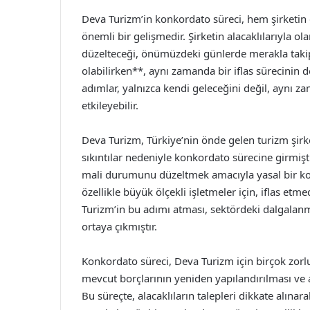
Deva Turizm’in konkordato süreci, hem şirketin
önemli bir gelişmedir. Şirketin alacaklılarıyla ol
düzelteceği, önümüzdeki günlerde merakla takip 
olabilirken**, aynı zamanda bir iflas sürecinin d
adımlar, yalnızca kendi geleceğini değil, aynı z
etkileyebilir.
Deva Turizm, Türkiye’nin önde gelen turizm şirk
sıkıntılar nedeniyle konkordato sürecine girmişt
mali durumunu düzeltmek amacıyla yasal bir ko
özellikle büyük ölçekli işletmeler için, iflas et
Turizm’in bu adımı atması, sektördeki dalgalanm
ortaya çıkmıştır.
Konkordato süreci, Deva Turizm için birçok zorl
mevcut borçlarının yeniden yapılandırılması ve a
Bu süreçte, alacaklıların talepleri dikkate alına