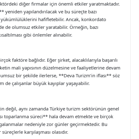
rdeki diğer firmalar için önemli etkiler yaratmaktadır.
eri** yeniden yapılandırılacak ve bu süreçte bazı
 yükümlülüklerini hafifletebilir. Ancak, konkordato
de de olumsuz etkiler yaratabilir. Örneğin, bazı
ısaltılması gibi önlemler alınabilir.
ok faktöre bağlıdır. Eğer şirket, alacaklılarıyla başarılı
rketin mali yapısının düzelmesine ve faaliyetlerine devam
umsuz bir şekilde ilerlerse, **Deva Turizm’in iflası** söz
m de çalışanlar büyük kayıplar yaşayabilir.
etin değil, aynı zamanda Türkiye turizm sektörünün genel
ı toparlanma süreci** hala devam etmekte ve birçok
algalanmalar nedeniyle zor günler geçirmektedir. Bu
süreçlerle karşılaşması olasıdır.