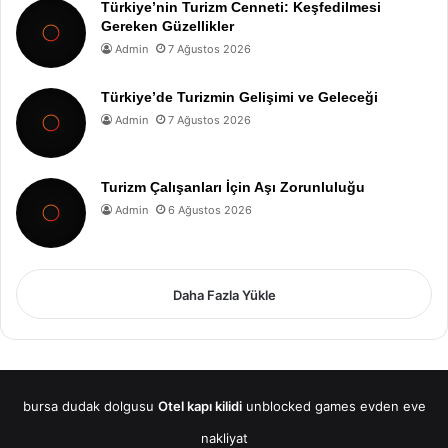
Türkiye’nin Turizm Cenneti: Keşfedilmesi
Gereken Güzellikler
Admin
7 Ağustos 2026
Türkiye’de Turizmin Gelişimi ve Geleceği
Admin
7 Ağustos 2026
Turizm Çalışanları İçin Aşı Zorunluluğu
Admin
6 Ağustos 2026
Daha Fazla Yükle
bursa dudak dolgusu
Otel kapı kilidi
unblocked games
evden eve
nakliyat