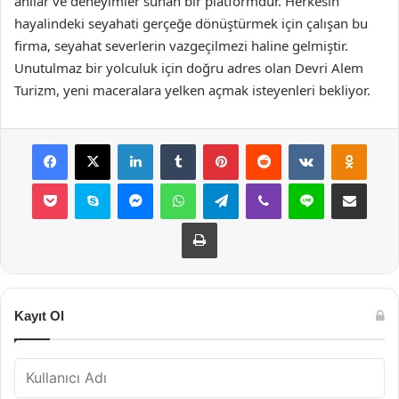
anılar ve deneyimler sunan bir platformdur. Herkesin
hayalindeki seyahati gerçeğe dönüştürmek için çalışan bu
firma, seyahat severlerin vazgeçilmezi haline gelmiştir.
Unutulmaz bir yolculuk için doğru adres olan Devri Alem
Turizm, yeni maceralara yelken açmak isteyenleri bekliyor.
Facebook
X
LinkedIn
Tumblr
Pinterest
Reddit
VKontakte
Odnok
Pocket
Skype
Messenger
WhatsApp
Telegram
Viber
Line
E-Posta ile payla
Yazdır
Kayıt Ol