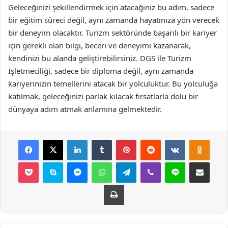
Geleceğinizi şekillendirmek için atacağınız bu adım, sadece
bir eğitim süreci değil, aynı zamanda hayatınıza yön verecek
bir deneyim olacaktır. Turizm sektöründe başarılı bir kariyer
için gerekli olan bilgi, beceri ve deneyimi kazanarak,
kendinizi bu alanda geliştirebilirsiniz. DGS ile Turizm
İşletmeciliği, sadece bir diploma değil, aynı zamanda
kariyerinizin temellerini atacak bir yolculuktur. Bu yolculuğa
katılmak, geleceğinizi parlak kılacak fırsatlarla dolu bir
dünyaya adım atmak anlamına gelmektedir.
Facebook
X
LinkedIn
Tumblr
Pinterest
Reddit
VKontakte
Odnok
Pocket
Skype
Messenger
WhatsApp
Telegram
Viber
Line
E-Posta ile payla
Yazdır