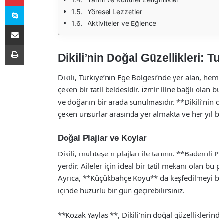
Skype
Yöresel Lezzetler
Aktiviteler ve Eğlence
E-Posta ile paylaş
Yazdır
Dikili’nin Doğal Güzellikleri: 
Dikili, Türkiye’nin Ege Bölgesi’nde yer alan, hem 
çeken bir tatil beldesidir. İzmir iline bağlı olan
ve doğanın bir arada sunulmasıdır. **Dikili’nin doğ
çeken unsurlar arasında yer almakta ve her yıl bi
Doğal Plajlar ve Koylar
Dikili, muhteşem plajları ile tanınır. **Bademli P
yerdir. Aileler için ideal bir tatil mekanı ola
Ayrıca, **Küçükbahçe Koyu** da keşfedilmeyi be
içinde huzurlu bir gün geçirebilirsiniz.
**Kozak Yaylası**, Dikili’nin doğal güzelliklerin