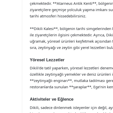
çekmektedir. **Atarneus Antik Kenti**, bölgenin
ziyaretçilere geçmişe yolculuk yapma imkanı sun
tarihi atmosferi hissedebilirsiniz.
**Dikili Kalesi**, bölgenin tarihi simgelerinden
ile ziyaretçilerin ilgisini çekmektedir. Ayrıca, Di
uğramak, yöresel ürünleri keşfetmek açısından f
sıra, zeytinyağı ve zeytin gibi yerel lezzetleri bula
Yöresel Lezzetler
Dikili’de tatil yaparken, yöresel lezzetleri den
özellikle zeytinyağlı yemekler ve deniz ürünleri 
**zeytinyağlı enginarı**, mutlaka tadılması gere
restoranlarda sunulan **şaraplar**, Ege’nin ken
Aktiviteler ve Eğlence
Dikili, sadece dinlenmek isteyenler için değil, ay