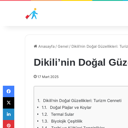
Anasayfa
/
Genel
/
Dikili’nin Doğal Güzellikleri: Tur
Dikili’nin Doğal Güz
17 Mart 2025
Facebook
X
Dikili'nin Doğal Güzellikleri: Turizm Cenneti
Doğal Plajlar ve Koylar
LinkedIn
Termal Sular
Pinterest
Biyolojik Çeşitlilik
Tarihi ve Kültürel Zenginlikler