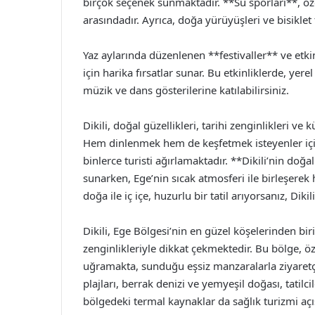
birçok seçenek sunmaktadır. **Su sporları**, özell
arasındadır. Ayrıca, doğa yürüyüşleri ve bisikle
Yaz aylarında düzenlenen **festivaller** ve etkin
için harika fırsatlar sunar. Bu etkinliklerde, yere
müzik ve dans gösterilerine katılabilirsiniz.
Dikili, doğal güzellikleri, tarihi zenginlikleri ve k
Hem dinlenmek hem de keşfetmek isteyenler için i
binlerce turisti ağırlamaktadır. **Dikili’nin doğa
sunarken, Ege’nin sıcak atmosferi ile birleşerek 
doğa ile iç içe, huzurlu bir tatil arıyorsanız, Diki
Dikili, Ege Bölgesi’nin en güzel köşelerinden bir
zenginlikleriyle dikkat çekmektedir. Bu bölge, öze
uğramakta, sunduğu eşsiz manzaralarla ziyaretçi
plajları, berrak denizi ve yemyeşil doğası, tatilci
bölgedeki termal kaynaklar da sağlık turizmi açı