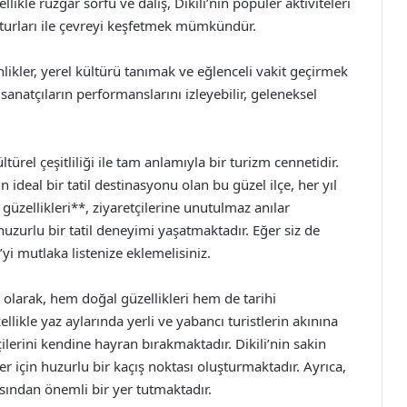
ikle rüzgar sörfü ve dalış, Dikili’nin popüler aktiviteleri
t turları ile çevreyi keşfetmek mümkündür.
likler, yerel kültürü tanımak ve eğlenceli vakit geçirmek
l sanatçıların performanslarını izleyebilir, geleneksel
ültürel çeşitliliği ile tam anlamıyla bir turizm cennetidir.
deal bir tatil destinasyonu olan bu güzel ilçe, her yıl
l güzellikleri**, ziyaretçilerine unutulmaz anılar
huzurlu bir tatil deneyimi yaşatmaktadır. Eğer siz de
li’yi mutlaka listenize eklemelisiniz.
i olarak, hem doğal güzellikleri hem de tarihi
llikle yaz aylarında yerli ve yabancı turistlerin akınına
lerini kendine hayran bırakmaktadır. Dikili’nin sakin
ler için huzurlu bir kaçış noktası oluşturmaktadır. Ayrıca,
sından önemli bir yer tutmaktadır.