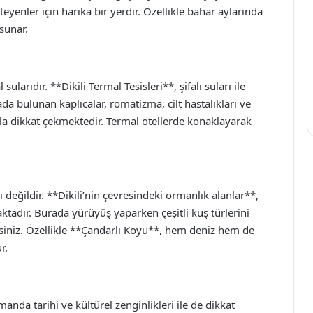
yenler için harika bir yerdir. Özellikle bahar aylarında
sunar.
sularıdır. **Dikili Termal Tesisleri**, şifalı suları ile
ada bulunan kaplıcalar, romatizma, cilt hastalıkları ve
ıyla dikkat çekmektedir. Termal otellerde konaklayarak
rlı değildir. **Dikili’nin çevresindeki ormanlık alanlar**,
maktadır. Burada yürüyüş yaparken çeşitli kuş türlerini
rsiniz. Özellikle **Çandarlı Koyu**, hem deniz hem de
r.
amanda tarihi ve kültürel zenginlikleri ile de dikkat