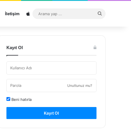
Sitemap
Arama
İletişim
yap
...
Kayıt Ol
Unuttunuz mu?
Beni hatırla
Kayıt Ol