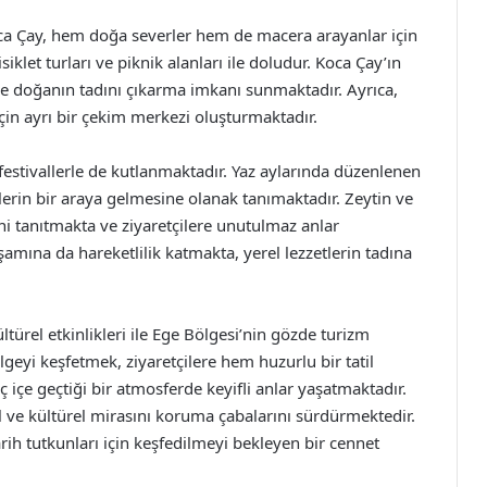
Koca Çay, hem doğa severler hem de macera arayanlar için
siklet turları ve piknik alanları ile doludur. Koca Çay’ın
e ve doğanın tadını çıkarma imkanı sunmaktadır. Ayrıca,
çin ayrı bir çekim merkezi oluşturmaktadır.
 festivallerle de kutlanmaktadır. Yaz aylarında düzenlenen
stlerin bir araya gelmesine olanak tanımaktadır. Zeytin ve
rini tanıtmakta ve ziyaretçilere unutulmaz anlar
aşamına da hareketlilik katmakta, yerel lezzetlerin tadına
kültürel etkinlikleri ile Ege Bölgesi’nin gözde turizm
lgeyi keşfetmek, ziyaretçilere hem huzurlu bir tatil
içe geçtiği bir atmosferde keyifli anlar yaşatmaktadır.
ğal ve kültürel mirasını koruma çabalarını sürdürmektedir.
ih tutkunları için keşfedilmeyi bekleyen bir cennet