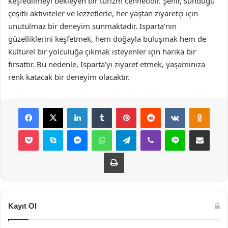
keşfedilmeyi bekleyen bir turizm cennetidir. Şehir, sunduğu
çeşitli aktiviteler ve lezzetlerle, her yaştan ziyaretçi için
unutulmaz bir deneyim sunmaktadır. Isparta’nın
güzelliklerini keşfetmek, hem doğayla buluşmak hem de
kültürel bir yolculuğa çıkmak isteyenler için harika bir
fırsattır. Bu nedenle, Isparta’yı ziyaret etmek, yaşamınıza
renk katacak bir deneyim olacaktır.
Facebook
X
LinkedIn
Tumblr
Pinterest
Reddit
VKontakte
Odnok
Pocket
Skype
Messenger
WhatsApp
Telegram
Viber
Line
E-Posta ile payla
Yazdır
Kayıt Ol