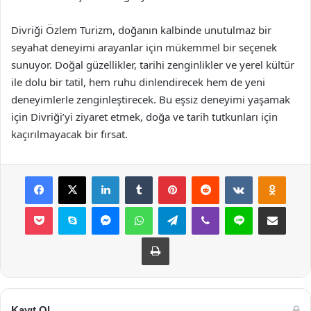
Divriği Özlem Turizm, doğanın kalbinde unutulmaz bir
seyahat deneyimi arayanlar için mükemmel bir seçenek
sunuyor. Doğal güzellikler, tarihi zenginlikler ve yerel kültür
ile dolu bir tatil, hem ruhu dinlendirecek hem de yeni
deneyimlerle zenginleştirecek. Bu eşsiz deneyimi yaşamak
için Divriği’yi ziyaret etmek, doğa ve tarih tutkunları için
kaçırılmayacak bir fırsat.
Facebook
X
LinkedIn
Tumblr
Pinterest
Reddit
VKontakte
Odnok
Pocket
Skype
Messenger
WhatsApp
Telegram
Viber
Line
E-Posta ile payla
Yazdır
Kayıt Ol