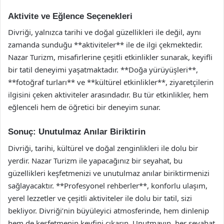
Aktivite ve Eğlence Seçenekleri
Divriği, yalnızca tarihi ve doğal güzellikleri ile değil, aynı
zamanda sunduğu **aktiviteler** ile de ilgi çekmektedir.
Nazar Turizm, misafirlerine çeşitli etkinlikler sunarak, keyifli
bir tatil deneyimi yaşatmaktadır. **Doğa yürüyüşleri**,
**fotoğraf turları** ve **kültürel etkinlikler**, ziyaretçilerin
ilgisini çeken aktiviteler arasındadır. Bu tür etkinlikler, hem
eğlenceli hem de öğretici bir deneyim sunar.
Sonuç: Unutulmaz Anılar Biriktirin
Divriği, tarihi, kültürel ve doğal zenginlikleri ile dolu bir
yerdir. Nazar Turizm ile yapacağınız bir seyahat, bu
güzellikleri keşfetmenizi ve unutulmaz anılar biriktirmenizi
sağlayacaktır. **Profesyonel rehberler**, konforlu ulaşım,
yerel lezzetler ve çeşitli aktiviteler ile dolu bir tatil, sizi
bekliyor. Divriği’nin büyüleyici atmosferinde, hem dinlenip
hem de keşfetmenin keyfini çıkarın. Unutmayın, her seyahat