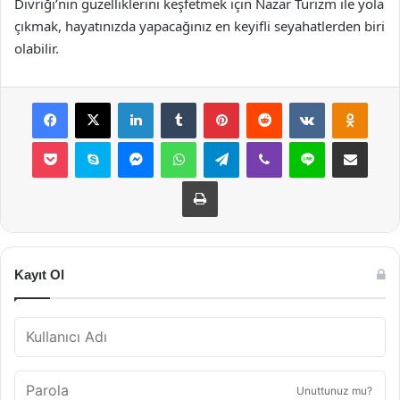
Divriği’nin güzelliklerini keşfetmek için Nazar Turizm ile yola
çıkmak, hayatınızda yapacağınız en keyifli seyahatlerden biri
olabilir.
Facebook
X
LinkedIn
Tumblr
Pinterest
Reddit
VKontakte
Odnok
Pocket
Skype
Messenger
WhatsApp
Telegram
Viber
Line
E-Posta ile payla
Yazdır
Kayıt Ol
Unuttunuz mu?