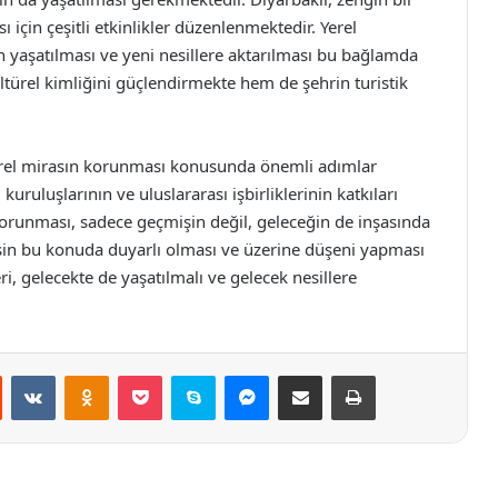
 için çeşitli etkinlikler düzenlenmektedir. Yerel
n yaşatılması ve yeni nesillere aktarılması bu bağlamda
ültürel kimliğini güçlendirmekte hem de şehrin turistik
türel mirasın korunması konusunda önemli adımlar
kuruluşlarının ve uluslararası işbirliklerinin katkıları
korunması, sadece geçmişin değil, geleceğin de inşasında
sin bu konuda duyarlı olması ve üzerine düşeni yapması
ri, gelecekte de yaşatılmalı ve gelecek nesillere
st
Reddit
VKontakte
Odnoklassniki
Pocket
Skype
Messenger
E-Posta ile paylaş
Yazdır