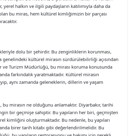
yerel halkın ve ilgili paydaşların katılımıyla daha da
 olan bu miras, hem kültürel kimliğimizin bir parçası
racaktır.
ikleriyle dolu bir şehirdir. Bu zenginliklerin korunması,
 genelindeki kültürel mirasın sürdürülebilirliği açısından
tür ve Turizm Müdürlüğü, bu mirası koruma konusunda
alanda farkındalık yaratmaktadır. Kültürel mirasın
mayıp, aynı zamanda geleneklerin, dillerin ve yaşam
m, bu mirasın ne olduğunu anlamaktır. Diyarbakır, tarihi
 zengin bir geçmişe sahiptir. Bu yapıların her biri, geçmişten
el kimliğini oluşturmaktadır. Bu nedenle, bu yapıları
nda birer tarih kitabı gibi değerlendirilmelidir. Bu
üğü, bu yapıların restorasyonu ve bakımı için gerekli