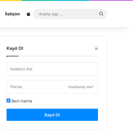
Sitemap
Arama
İletişim
yap
...
Kayıt Ol
Unuttunuz mu?
Beni hatırla
Kayıt Ol