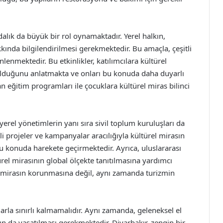
alık da büyük bir rol oynamaktadır. Yerel halkın,
kkında bilgilendirilmesi gerekmektedir. Bu amaçla, çeşitli
nlenmektedir. Bu etkinlikler, katılımcılara kültürel
lduğunu anlatmakta ve onları bu konuda daha duyarlı
an eğitim programları ile çocuklara kültürel miras bilinci
erel yönetimlerin yanı sıra sivil toplum kuruluşları da
li projeler ve kampanyalar aracılığıyla kültürel mirasın
konuda harekete geçirmektedir. Ayrıca, uluslararası
türel mirasının global ölçekte tanıtılmasına yardımcı
rel mirasın korunmasına değil, aynı zamanda turizmin
larla sınırlı kalmamalıdır. Aynı zamanda, geleneksel el
rın da yaşatılması gerekmektedir. Diyarbakır, zengin bir