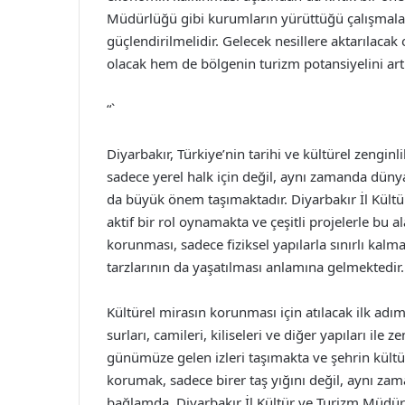
Müdürlüğü gibi kurumların yürüttüğü çalışmalar, 
güçlendirilmelidir. Gelecek nesillere aktarılacak
olacak hem de bölgenin turizm potansiyelini artı
“`
Diyarbakır, Türkiye’nin tarihi ve kültürel zenginl
sadece yerel halk için değil, aynı zamanda dünya
da büyük önem taşımaktadır. Diyarbakır İl Kül
aktif bir rol oynamakta ve çeşitli projelerle bu 
korunması, sadece fiziksel yapılarla sınırlı kal
tarzlarının da yaşatılması anlamına gelmektedir.
Kültürel mirasın korunması için atılacak ilk adı
surları, camileri, kiliseleri ve diğer yapıları ile
günümüze gelen izleri taşımakta ve şehrin kültür
korumak, sadece birer taş yığını değil, aynı zama
bağlamda, Diyarbakır İl Kültür ve Turizm Müdürl