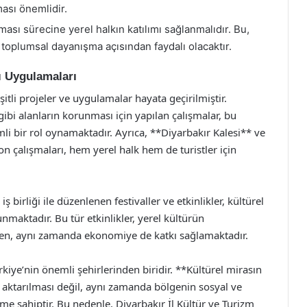
şması önemlidir.
ası sürecine yerel halkın katılımı sağlanmalıdır. Bu,
oplumsal dayanışma açısından faydalı olacaktır.
ı Uygulamaları
itli projeler ve uygulamalar hayata geçirilmiştir.
ibi alanların korunması için yapılan çalışmalar, bu
li bir rol oynamaktadır. Ayrıca, **Diyarbakır Kalesi** ve
yon çalışmaları, hem yerel halk hem de turistler için
ş birliği ile düzenlenen festivaller ve etkinlikler, kültürel
unmaktadır. Bu tür etkinlikler, yerel kültürün
ken, aynı zamanda ekonomiye de katkı sağlamaktadır.
ürkiye’nin önemli şehirlerinden biridir. **Kültürel mirasın
 aktarılması değil, aynı zamanda bölgenin sosyal ve
e sahiptir. Bu nedenle, Diyarbakır İl Kültür ve Turizm