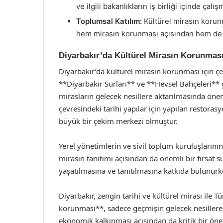
ve ilgili bakanlıkların iş birliği içinde çalı
Toplumsal Katılım:
Kültürel mirasın korunm
hem mirasın korunması açısından hem de t
Diyarbakır’da Kültürel Mirasın Korunmas
Diyarbakır’da kültürel mirasın korunması için çeş
**Diyarbakır Surları** ve **Hevsel Bahçeleri** g
mirasların gelecek nesillere aktarılmasında önem
çevresindeki tarihi yapılar için yapılan restoras
büyük bir çekim merkezi olmuştur.
Yerel yönetimlerin ve sivil toplum kuruluşlarının i
mirasın tanıtımı açısından da önemli bir fırsat s
yaşatılmasına ve tanıtılmasına katkıda bulunur
Diyarbakır, zengin tarihi ve kültürel mirası ile T
korunması**, sadece geçmişin gelecek nesillere
ekonomik kalkınması açısından da kritik bir önem