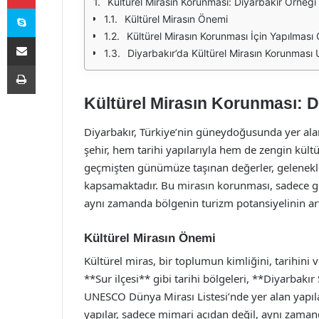
Kültürel Mirasın Korunması: Diyarbakır Örneği
Skype
Kültürel Mirasın Önemi
Kültürel Mirasın Korunması İçin Yapılması
E-Posta ile paylaş
Diyarbakır’da Kültürel Mirasın Korunması
Yazdır
Kültürel Mirasın Korunması: D
Diyarbakır, Türkiye’nin güneydoğusunda yer alan t
şehir, hem tarihi yapılarıyla hem de zengin kült
geçmişten günümüze taşınan değerler, gelenekler
kapsamaktadır. Bu mirasın korunması, sadece geç
aynı zamanda bölgenin turizm potansiyelinin ar
Kültürel Mirasın Önemi
Kültürel miras, bir toplumun kimliğini, tarihini 
**Sur ilçesi** gibi tarihi bölgeleri, **Diyarbakı
UNESCO Dünya Mirası Listesi’nde yer alan yapıl
yapılar, sadece mimari açıdan değil, aynı zaman