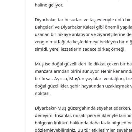
haline geliyor.
Diyarbakır, tarihi surları ve taş evleriyle ünlü b
Bahçeleri ve Diyarbakır Kalesi gibi önemli yapı
uzanan bir hikaye anlatıyor ve ziyaretçilerine de
zengin mutfağı da keşfedilmeyi bekleyen bir diğe
simidi, yerel lezzetlerin sadece birkaç örneği.
Muş ise doğal güzellikleri ile dikkat çeken bir b
manzaralarından birini sunuyor. Nehir kenarınd
bir fırsat. Ayrıca, Muş’un yaylaları ve dağları, t
doğal güzellikler, şehir hayatından uzaklaşmak
noktası.
Diyarbakır-Muş güzergahında seyahat ederken, 
deneyim. İnsanlar, misafirperverlikleriyle tanın
bölgenin kültürü hakkında daha fazla bilgi edin
gözlemleyebilirsiniz. Bu tür etkileşimler, seyaha