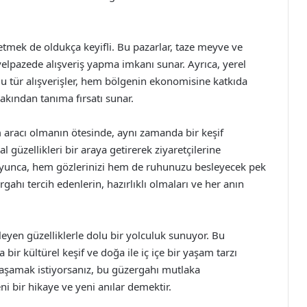
t etmek de oldukça keyifli. Bu pazarlar, taze meyve ve
yelpazede alışveriş yapma imkanı sunar. Ayrıca, yerel
u tür alışverişler, hem bölgenin ekonomisine katkıda
kından tanıma fırsatı sunar.
 aracı olmanın ötesinde, aynı zamanda bir keşif
güzellikleri bir araya getirerek ziyaretçilerine
yunca, hem gözlerinizi hem de ruhunuzu besleyecek pek
gahı tercih edenlerin, hazırlıklı olmaları ve her anın
yen güzelliklerle dolu bir yolculuk sunuyor. Bu
ir kültürel keşif ve doğa ile iç içe bir yaşam tarzı
yaşamak istiyorsanız, bu güzergahı mutlaka
i bir hikaye ve yeni anılar demektir.