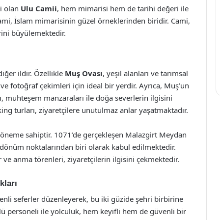
ri olan
Ulu Camii
, hem mimarisi hem de tarihi değeri ile
ami, İslam mimarisinin güzel örneklerinden biridir. Cami,
erini büyülemektedir.
iğer ildir. Özellikle
Muş Ovası
, yeşil alanları ve tarımsal
 ve fotoğraf çekimleri için ideal bir yerdir. Ayrıca, Muş’un
ı
, muhteşem manzaraları ile doğa severlerin ilgisini
ing turları, ziyaretçilere unutulmaz anlar yaşatmaktadır.
r öneme sahiptir. 1071’de gerçekleşen Malazgirt Meydan
n dönüm noktalarından biri olarak kabul edilmektedir.
 ve anma törenleri, ziyaretçilerin ilgisini çekmektedir.
kları
nli seferler düzenleyerek, bu iki güzide şehri birbirine
ü personeli ile yolculuk, hem keyifli hem de güvenli bir