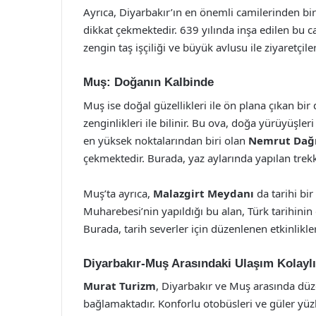
Ayrıca, Diyarbakır’ın en önemli camilerinden bi
dikkat çekmektedir. 639 yılında inşa edilen bu c
zengin taş işçiliği ve büyük avlusu ile ziyaretçil
Muş: Doğanın Kalbinde
Muş ise doğal güzellikleri ile ön plana çıkan bir d
zenginlikleri ile bilinir. Bu ova, doğa yürüyüşleri
en yüksek noktalarından biri olan
Nemrut Dağ
çekmektedir. Burada, yaz aylarında yapılan trekk
Muş’ta ayrıca,
Malazgirt Meydanı
da tarihi bi
Muharebesi’nin yapıldığı bu alan, Türk tarihini
Burada, tarih severler için düzenlenen etkinlikler
Diyarbakır-Muş Arasındaki Ulaşım Kolaylı
Murat Turizm
, Diyarbakır ve Muş arasında düze
bağlamaktadır. Konforlu otobüsleri ve güler yüzl