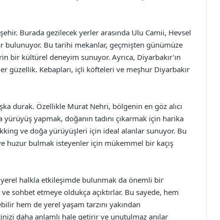
ir şehir. Burada gezilecek yerler arasında Ulu Camii, Hevsel
lar bulunuyor. Bu tarihi mekanlar, geçmişten günümüze
rin bir kültürel deneyim sunuyor. Ayrıca, Diyarbakır’ın
r güzellik. Kebapları, içli köfteleri ve meşhur Diyarbakır
aşka durak. Özellikle Murat Nehri, bölgenin en göz alıcı
a yürüyüş yapmak, doğanın tadını çıkarmak için harika
rekking ve doğa yürüyüşleri için ideal alanlar sunuyor. Bu
 ve huzur bulmak isteyenler için mükemmel bir kaçış
yerel halkla etkileşimde bulunmak da önemli bir
ır ve sohbet etmeye oldukça açıktırlar. Bu sayede, hem
ebilir hem de yerel yaşam tarzını yakından
tinizi daha anlamlı hale getirir ve unutulmaz anılar