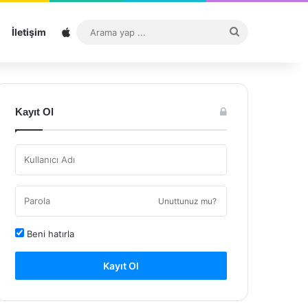
Sitemap
Arama
İletişim
yap
...
Kayıt Ol
Unuttunuz mu?
Beni hatırla
Kayıt Ol