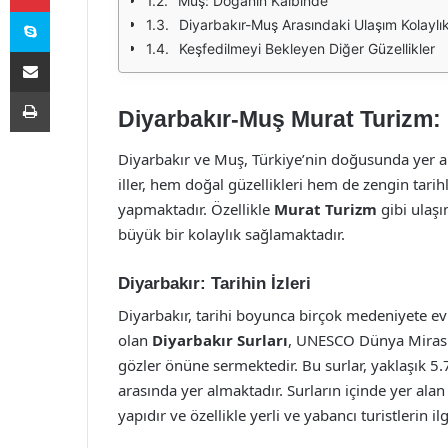
Muş: Doğanın Kalbinde
Skype
Diyarbakır-Muş Arasındaki Ulaşım Kolaylık
Keşfedilmeyi Bekleyen Diğer Güzellikler
E-Posta ile paylaş
Yazdır
Diyarbakır-Muş Murat Turizm: 
Diyarbakır ve Muş, Türkiye’nin doğusunda yer alan,
iller, hem doğal güzellikleri hem de zengin tarih
yapmaktadır. Özellikle
Murat Turizm
gibi ulaşı
büyük bir kolaylık sağlamaktadır.
Diyarbakır: Tarihin İzleri
Diyarbakır, tarihi boyunca birçok medeniyete ev 
olan
Diyarbakır Surları
, UNESCO Dünya Mirası 
gözler önüne sermektedir. Bu surlar, yaklaşık 
arasında yer almaktadır. Surların içinde yer ala
yapıdır ve özellikle yerli ve yabancı turistlerin il