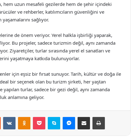
m, hem uzun mesafeli gezilerde hem de şehir içindeki
rücüler ve rehberler, katılımcıların güvenliğini ve
 yaşamalarını sağlıyor.
erine de önem veriyor. Yerel halkla işbirliği yaparak,
yor. Bu projeler, sadece turizmin değil, aynı zamanda
 Ziyaretçiler, turlar sırasında yerel el sanatları ve
lerini yaşatmaya katkıda bulunuyorlar.
ler için eşsiz bir fırsat sunuyor. Tarih, kültür ve doğa ile
deal bir seçenek olan bu turizm şirketi, her yaştan
le yapılan turlar, sadece bir gezi değil, aynı zamanda
luk anlamına geliyor.
st
Reddit
VKontakte
Odnoklassniki
Pocket
Skype
Messenger
E-Posta ile paylaş
Yazdır