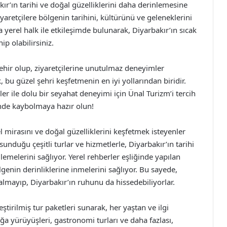
ır’ın tarihi ve doğal güzelliklerini daha derinlemesine
iyaretçilere bölgenin tarihini, kültürünü ve geleneklerini
a yerel halk ile etkileşimde bulunarak, Diyarbakır’ın sıcak
p olabilirsiniz.
 şehir olup, ziyaretçilerine unutulmaz deneyimler
bu güzel şehri keşfetmenin en iyi yollarından biridir.
kler ile dolu bir seyahat deneyimi için Ünal Turizm’i tercih
inde kaybolmaya hazır olun!
 mirasını ve doğal güzelliklerini keşfetmek isteyenler
 sunduğu çeşitli turlar ve hizmetlerle, Diyarbakır’ın tarihi
lemelerini sağlıyor. Yerel rehberler eşliğinde yapılan
lgenin derinliklerine inmelerini sağlıyor. Bu sayede,
almayıp, Diyarbakır’ın ruhunu da hissedebiliyorlar.
ştirilmiş tur paketleri sunarak, her yaştan ve ilgi
oğa yürüyüşleri, gastronomi turları ve daha fazlası,