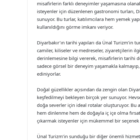
misafirlerin farklı deneyimler yaşamasına olanak 
isteyenler için düzenlenen gastronomi turları, Di
sunuyor. Bu turlar, katılımcılara hem yemek ya
kullanıldığını görme imkanı veriyor.
Diyarbakır’ın tarihi yapıları da Ünal Turizm’in tu
camiler, kiliseler ve medreseler, ziyaretçilerin il
derinlemesine bilgi vererek, misafirlerin tarihi
sadece görsel bir deneyim yaşamakla kalmayıp, a
ediniyorlar.
Doğal güzellikler açısından da zengin olan Diya
keşfedilmeyi bekleyen birçok yer sunuyor. Hevsel
doğa severler için ideal rotalar oluşturuyor. Bu a
hem dinlenme hem de doğayla iç içe olma fırsatı 
çıkarmak isteyenler için mükemmel bir seçenek
Ünal Turizm’in sunduğu bir diğer önemli hizmet i