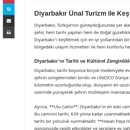
Skype
Diyarbakır Ünal Turizm ile Keş
E-Posta ile paylaş
Diyarbakır, Türkiye’nin güneydoğusunda yer alan t
Yazdır
şehir, hem tarihi yapıları hem de doğal güzellikl
Diyarbakır’ı keşfetmek için en iyi yollarından bi
bölgedeki ulaşım hizmetleri ile hem konforlu h
Diyarbakır’ın Tarihi ve Kültürel Zenginlikl
Diyarbakır, tarihi boyunca birçok medeniyete ev 
şehrin simgelerinden biridir ve UNESCO Dünya Mir
kilometre uzunluğunda olup, dünyanın en uzun surl
üzerinde yürüyerek şehrin muhteşem manzarasını
Ayrıca, **Ulu Camii**, Diyarbakır’ın en eski cam
Bu caminin tarihi, 639 yılına kadar uzanmaktadı
tarihi bir yolculuk sunmaktadır. **Hasan Paşa H
günümüzde çeşitli etkinlikler ve sergilere ev sah