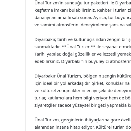
Ünal Turizm’in sunduğu tur paketleri ile Diyarbak
keşfetme imkanı bulabilirsiniz. Rehberli turlar, z
daha iyi anlama fırsatı sunar. Ayrıca, tur boyunc
ve samimi atmosferini deneyimleme şansına sahi
Diyarbakır, tarih ve kültür açısından zengin bir
sunmaktadır. **Ünal Turizm** ile seyahat etmek, 
Tarihi yapılar, doğal güzellikler ve lezzetli yeme
edebilirsiniz. Diyarbakır’ın büyüleyici atmosfer
Diyarbakır Ünal Turizm, bölgenin zengin kültürel
için ideal bir yol arkadaşıdır. Şirket, konuklarına
ve kültürel zenginliklerini en iyi şekilde deneyim
turlar, katılımcılara hem bilgi veriyor hem de bö
ziyaretçiler sadece yüzeysel bir gezi yapmakla k
Ünal Turizm, gezginlerin ihtiyaçlarına göre özelle
alanından insana hitap ediyor. Kültürel turlar, d