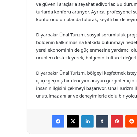
ve güvenli araçlarla seyahat ediyorlar. Bu duru
turlarda konforu artırıyor. Ayrıca, profesyonel sü
konforunu ön planda tutarak, keyifli bir deneyim
Diyarbakır Ünal Turizm, sosyal sorumluluk projel
bölgenin kalkınmasına katkıda bulunmayı hedefli
yerel ekonominin de güçlenmesine yardımcı oluyor.
ürünleri destekleyerek, bölgenin kültürel değer
Diyarbakır Ünal Turizm, bölgeyi keşfetmek isteyen
iç içe geçmiş bir deneyim arayan gezginler için i
insanın ilgisini çekmeyi başarıyor. Ünal Turizm i
unutulmaz anılar ve deneyimlerle dolu bir yolcu
Facebook
X
LinkedIn
Tumblr
Pintere