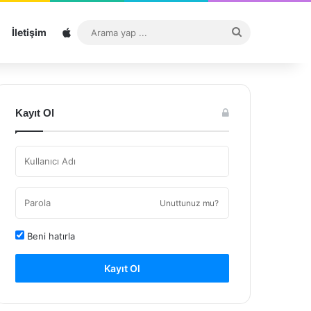
Sitemap
Arama
İletişim
yap
...
Kayıt Ol
Unuttunuz mu?
Beni hatırla
Kayıt Ol