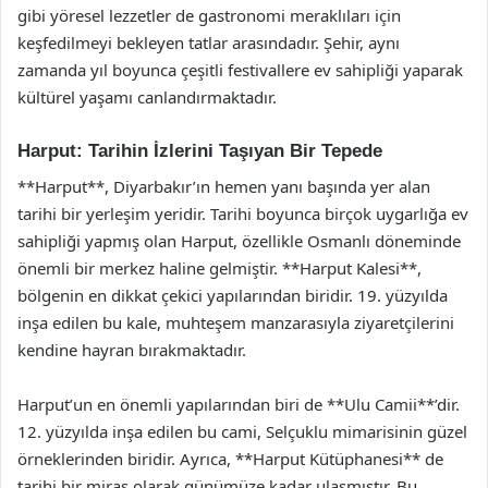
gibi yöresel lezzetler de gastronomi meraklıları için
keşfedilmeyi bekleyen tatlar arasındadır. Şehir, aynı
zamanda yıl boyunca çeşitli festivallere ev sahipliği yaparak
kültürel yaşamı canlandırmaktadır.
Harput: Tarihin İzlerini Taşıyan Bir Tepede
**Harput**, Diyarbakır’ın hemen yanı başında yer alan
tarihi bir yerleşim yeridir. Tarihi boyunca birçok uygarlığa ev
sahipliği yapmış olan Harput, özellikle Osmanlı döneminde
önemli bir merkez haline gelmiştir. **Harput Kalesi**,
bölgenin en dikkat çekici yapılarından biridir. 19. yüzyılda
inşa edilen bu kale, muhteşem manzarasıyla ziyaretçilerini
kendine hayran bırakmaktadır.
Harput’un en önemli yapılarından biri de **Ulu Camii**’dir.
12. yüzyılda inşa edilen bu cami, Selçuklu mimarisinin güzel
örneklerinden biridir. Ayrıca, **Harput Kütüphanesi** de
tarihi bir miras olarak günümüze kadar ulaşmıştır. Bu