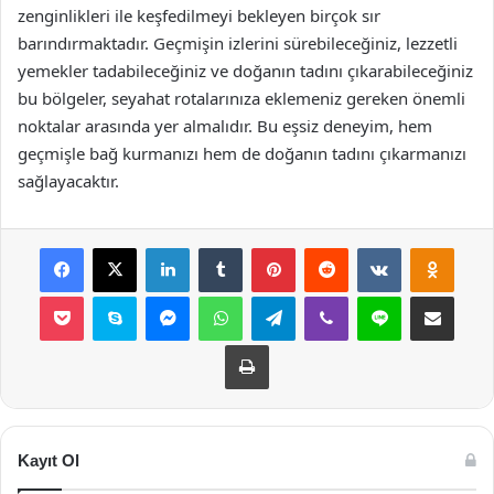
zenginlikleri ile keşfedilmeyi bekleyen birçok sır
barındırmaktadır. Geçmişin izlerini sürebileceğiniz, lezzetli
yemekler tadabileceğiniz ve doğanın tadını çıkarabileceğiniz
bu bölgeler, seyahat rotalarınıza eklemeniz gereken önemli
noktalar arasında yer almalıdır. Bu eşsiz deneyim, hem
geçmişle bağ kurmanızı hem de doğanın tadını çıkarmanızı
sağlayacaktır.
Facebook
X
LinkedIn
Tumblr
Pinterest
Reddit
VKontakte
Odnok
Pocket
Skype
Messenger
WhatsApp
Telegram
Viber
Line
E-Posta ile payla
Yazdır
Kayıt Ol