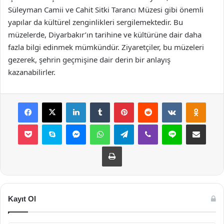
Süleyman Camii ve Cahit Sitki Tarancı Müzesi gibi önemli
yapılar da kültürel zenginlikleri sergilemektedir. Bu
müzelerde, Diyarbakır’ın tarihine ve kültürüne dair daha
fazla bilgi edinmek mümkündür. Ziyaretçiler, bu müzeleri
gezerek, şehrin geçmişine dair derin bir anlayış
kazanabilirler.
Facebook
X
LinkedIn
Tumblr
Pinterest
Reddit
VKontakte
Odnok
Pocket
Skype
Messenger
WhatsApp
Telegram
Viber
Line
E-Posta ile payla
Yazdır
Kayıt Ol