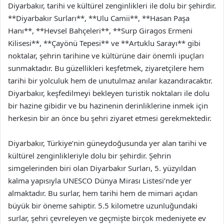
Diyarbakır, tarihi ve kültürel zenginlikleri ile dolu bir şehirdir.
**Diyarbakır Surları**, **Ulu Camii**, **Hasan Paşa
Hanı**, **Hevsel Bahçeleri**, **Surp Giragos Ermeni
Kilisesi**, **Çayönü Tepesi** ve **Artuklu Sarayı** gibi
noktalar, şehrin tarihine ve kültürüne dair önemli ipuçları
sunmaktadır. Bu güzellikleri keşfetmek, ziyaretçilere hem
tarihi bir yolculuk hem de unutulmaz anılar kazandıracaktır.
Diyarbakır, keşfedilmeyi bekleyen turistik noktaları ile dolu
bir hazine gibidir ve bu hazinenin derinliklerine inmek için
herkesin bir an önce bu şehri ziyaret etmesi gerekmektedir.
Diyarbakır, Türkiye’nin güneydoğusunda yer alan tarihi ve
kültürel zenginlikleriyle dolu bir şehirdir. Şehrin
simgelerinden biri olan Diyarbakır Surları, 5. yüzyıldan
kalma yapısıyla UNESCO Dünya Mirası Listesi’nde yer
almaktadır. Bu surlar, hem tarihi hem de mimari açıdan
büyük bir öneme sahiptir. 5.5 kilometre uzunluğundaki
surlar, şehri çevreleyen ve geçmişte birçok medeniyete ev