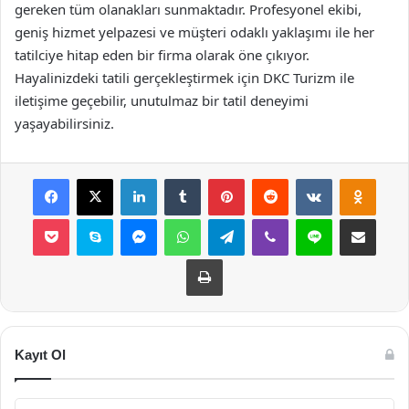
gereken tüm olanakları sunmaktadır. Profesyonel ekibi,
geniş hizmet yelpazesi ve müşteri odaklı yaklaşımı ile her
tatilciye hitap eden bir firma olarak öne çıkıyor.
Hayalinizdeki tatili gerçekleştirmek için DKC Turizm ile
iletişime geçebilir, unutulmaz bir tatil deneyimi
yaşayabilirsiniz.
Facebook
X
LinkedIn
Tumblr
Pinterest
Reddit
VKontakte
Odnok
Pocket
Skype
Messenger
WhatsApp
Telegram
Viber
Line
E-Posta ile payla
Yazdır
Kayıt Ol