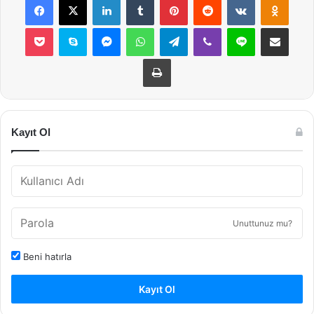
Pocket
Skype
Messenger
WhatsApp
Telegram
Viber
Line
E-Posta ile payla
Yazdır
Kayıt Ol
Unuttunuz mu?
Beni hatırla
Kayıt Ol