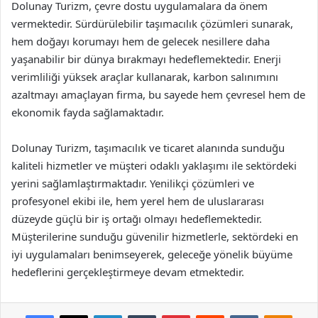
Dolunay Turizm, çevre dostu uygulamalara da önem
vermektedir. Sürdürülebilir taşımacılık çözümleri sunarak,
hem doğayı korumayı hem de gelecek nesillere daha
yaşanabilir bir dünya bırakmayı hedeflemektedir. Enerji
verimliliği yüksek araçlar kullanarak, karbon salınımını
azaltmayı amaçlayan firma, bu sayede hem çevresel hem de
ekonomik fayda sağlamaktadır.
Dolunay Turizm, taşımacılık ve ticaret alanında sunduğu
kaliteli hizmetler ve müşteri odaklı yaklaşımı ile sektördeki
yerini sağlamlaştırmaktadır. Yenilikçi çözümleri ve
profesyonel ekibi ile, hem yerel hem de uluslararası
düzeyde güçlü bir iş ortağı olmayı hedeflemektedir.
Müşterilerine sunduğu güvenilir hizmetlerle, sektördeki en
iyi uygulamaları benimseyerek, geleceğe yönelik büyüme
hedeflerini gerçekleştirmeye devam etmektedir.
Facebook
X
LinkedIn
Tumblr
Pinterest
Reddit
VKontakte
Odnok