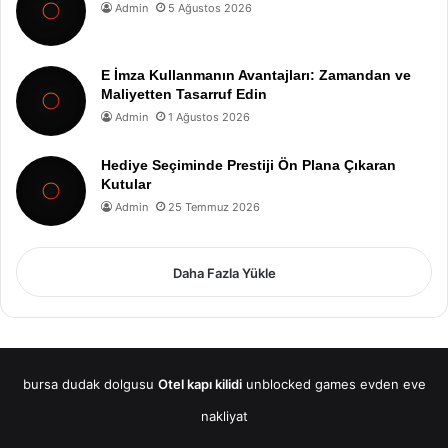
Admin
5 Ağustos 2026
E İmza Kullanmanın Avantajları: Zamandan ve
Maliyetten Tasarruf Edin
Admin
1 Ağustos 2026
Hediye Seçiminde Prestiji Ön Plana Çıkaran
Kutular
Admin
25 Temmuz 2026
Daha Fazla Yükle
bursa dudak dolgusu
Otel kapı kilidi
unblocked games
evden eve
nakliyat