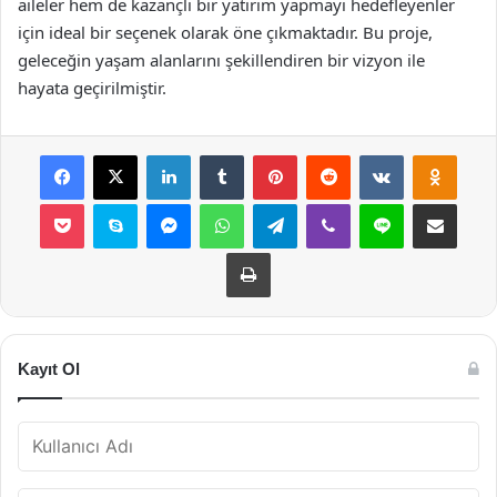
aileler hem de kazançlı bir yatırım yapmayı hedefleyenler
için ideal bir seçenek olarak öne çıkmaktadır. Bu proje,
geleceğin yaşam alanlarını şekillendiren bir vizyon ile
hayata geçirilmiştir.
Facebook
X
LinkedIn
Tumblr
Pinterest
Reddit
VKontakte
Odnok
Pocket
Skype
Messenger
WhatsApp
Telegram
Viber
Line
E-Posta ile payla
Yazdır
Kayıt Ol