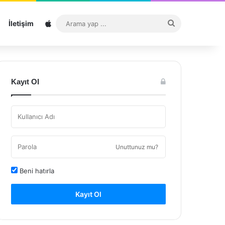
Sitemap
Arama
İletişim
yap
...
Kayıt Ol
Unuttunuz mu?
Beni hatırla
Kayıt Ol