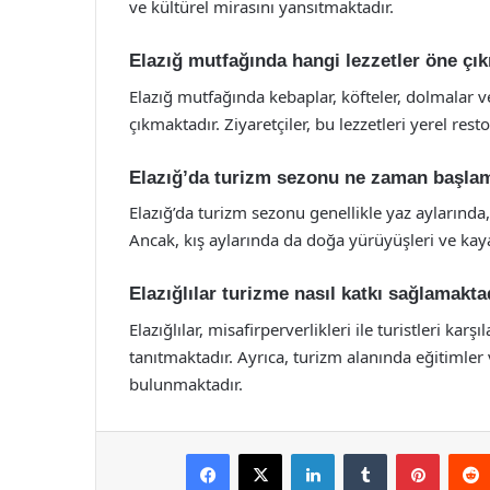
ve kültürel mirasını yansıtmaktadır.
Elazığ mutfağında hangi lezzetler öne çı
Elazığ mutfağında kebaplar, köfteler, dolmalar ve
çıkmaktadır. Ziyaretçiler, bu lezzetleri yerel res
Elazığ’da turizm sezonu ne zaman başla
Elazığ’da turizm sezonu genellikle yaz aylarında
Ancak, kış aylarında da doğa yürüyüşleri ve kayak
Elazığlılar turizme nasıl katkı sağlamakta
Elazığlılar, misafirperverlikleri ile turistleri ka
tanıtmaktadır. Ayrıca, turizm alanında eğitimler
bulunmaktadır.
Facebook
X
LinkedIn
Tumblr
Pintere