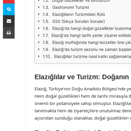
Doğal Güzellikler ve Ekoturizm
Skype
Gastronomi Turizmi
Elazığlıların Turizmdeki Rolü
E-Posta ile paylaş
SSS (Sıkça Sorulan Sorular)
Yazdır
Elazığ'da hangi doğal güzellikler bulunm
Elazığ'da hangi tarihi yerler ziyaret edilebi
Elazığ mutfağında hangi lezzetler öne çı
Elazığ'da turizm sezonu ne zaman başla
Elazığlılar turizme nasıl katkı sağlamakta
Elazığlılar ve Turizm: Doğanın
Elazığ, Türkiye’nin Doğu Anadolu Bölgesi’nde yer a
Hem doğal güzellikleri hem de tarihi mirasıyla d
önemli bir potansiyele sahip olmuştur. Elazığlıl
tanıtmakta hem de ziyaretçilere unutulmaz dene
açısından sunduğu olanaklar, doğal güzellikleri ve