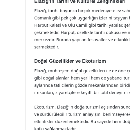
Elazığ’ın Tarihi ve Kültürel Zenginlikleri
Elazığ, tarihi boyunca birçok medeniyete ev sahip
Osmanlı gibi pek çok uygarlığın izlerini taşıyan b
Harput Kalesi ve Ulu Camii gibi tarihi yapılar, şe
çekmektedir. Harput, özellikle tarihi dokusu ve
merkezdir. Burada yapılan festivaller ve etkinlikl
sermektedir.
Doğal Güzellikler ve Ekoturizm
Elazığ, muhteşem doğal güzellikleri ile de öne 
gibi doğal alanlar, hem yerli hem de yabancı turi
aylarında tatilcilerin gözde mekanlarından biridir
imkanları, ziyaretçilere keyifli bir tatil deneyim
Ekoturizm, Elazığ’ın doğa turizmi açısından sund
ve sürdürülebilir turizm anlayışını benimseyerek
etkinlikler düzenlemektedir. Bu sayede hem doğ
katkı sağlanmaktadır.