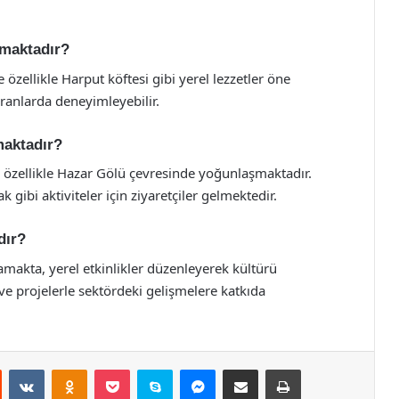
kmaktadır?
 özellikle Harput köftesi gibi yerel lezzetler öne
toranlarda deneyimleyebilir.
maktadır?
, özellikle Hazar Gölü çevresinde yoğunlaşmaktadır.
 gibi aktiviteler için ziyaretçiler gelmektedir.
dır?
rşılamakta, yerel etkinlikler düzenleyerek kültürü
 ve projelerle sektördeki gelişmelere katkıda
st
Reddit
VKontakte
Odnoklassniki
Pocket
Skype
Messenger
E-Posta ile paylaş
Yazdır