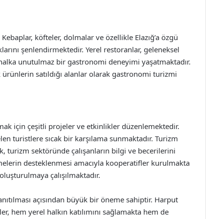
 Kebaplar, köfteler, dolmalar ve özellikle Elazığ’a özgü
klarını şenlendirmektedir. Yerel restoranlar, geleneksel
 halka unutulmaz bir gastronomi deneyimi yaşatmaktadır.
k ürünlerin satıldığı alanlar olarak gastronomi turizmi
rmak için çeşitli projeler ve etkinlikler düzenlemektedir.
elen turistlere sıcak bir karşılama sunmaktadır. Turizm
 turizm sektöründe çalışanların bilgi ve becerilerini
etmelerin desteklenmesi amacıyla kooperatifler kurulmakta
oluşturulmaya çalışılmaktadır.
 tanıtılması açısından büyük bir öneme sahiptir. Harput
likler, hem yerel halkın katılımını sağlamakta hem de