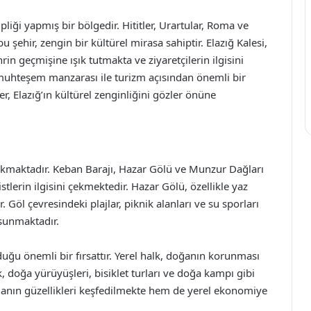
liği yapmış bir bölgedir. Hititler, Urartular, Roma ve
u şehir, zengin bir kültürel mirasa sahiptir. Elazığ Kalesi,
hrin geçmişine ışık tutmakta ve ziyaretçilerin ilgisini
 muhteşem manzarası ile turizm açısından önemli bir
er, Elazığ’ın kültürel zenginliğini gözler önüne
çıkmaktadır. Keban Barajı, Hazar Gölü ve Munzur Dağları
stlerin ilgisini çekmektedir. Hazar Gölü, özellikle yaz
. Göl çevresindeki plajlar, piknik alanları ve su sporları
i sunmaktadır.
uğu önemli bir fırsattır. Yerel halk, doğanın korunması
, doğa yürüyüşleri, bisiklet turları ve doğa kampı gibi
anın güzellikleri keşfedilmekte hem de yerel ekonomiye