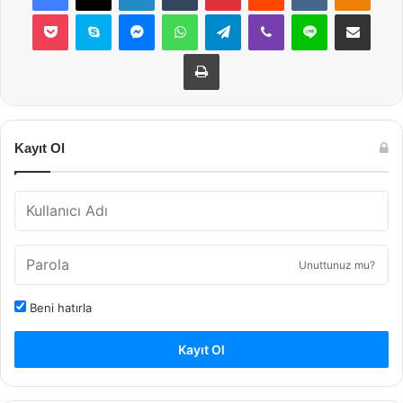
Pocket
Skype
Messenger
WhatsApp
Telegram
Viber
Line
E-Posta ile payla
Yazdır
Kayıt Ol
Unuttunuz mu?
Beni hatırla
Kayıt Ol