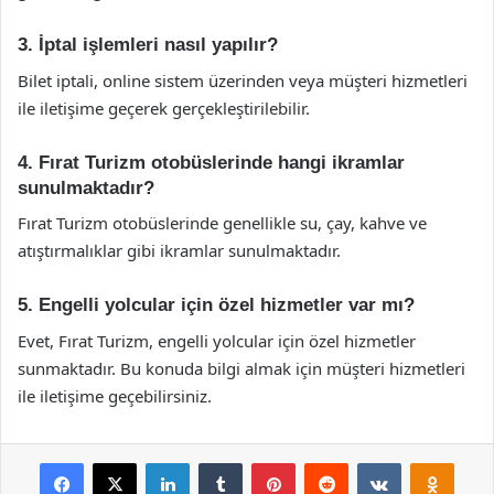
3. İptal işlemleri nasıl yapılır?
Bilet iptali, online sistem üzerinden veya müşteri hizmetleri
ile iletişime geçerek gerçekleştirilebilir.
4. Fırat Turizm otobüslerinde hangi ikramlar
sunulmaktadır?
Fırat Turizm otobüslerinde genellikle su, çay, kahve ve
atıştırmalıklar gibi ikramlar sunulmaktadır.
5. Engelli yolcular için özel hizmetler var mı?
Evet, Fırat Turizm, engelli yolcular için özel hizmetler
sunmaktadır. Bu konuda bilgi almak için müşteri hizmetleri
ile iletişime geçebilirsiniz.
Facebook
X
LinkedIn
Tumblr
Pinterest
Reddit
VKontakte
Odnok