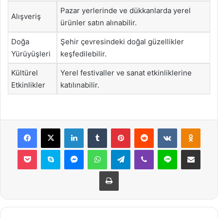
Pazar yerlerinde ve dükkanlarda yerel
Alışveriş
ürünler satın alınabilir.
Doğa
Şehir çevresindeki doğal güzellikler
Yürüyüşleri
keşfedilebilir.
Kültürel
Yerel festivaller ve sanat etkinliklerine
Etkinlikler
katılınabilir.
Facebook
X
LinkedIn
Tumblr
Pinterest
Reddit
VKontakte
Odnok
Pocket
Skype
Messenger
WhatsApp
Telegram
Viber
Line
E-Posta ile payla
Yazdır