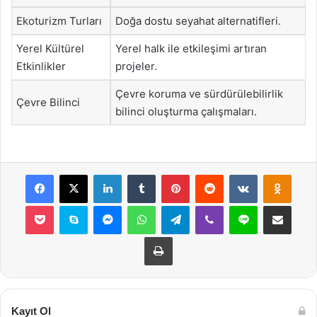
Ekoturizm Turları
Doğa dostu seyahat alternatifleri.
Yerel Kültürel
Yerel halk ile etkileşimi artıran
Etkinlikler
projeler.
Çevre koruma ve sürdürülebilirlik
Çevre Bilinci
bilinci oluşturma çalışmaları.
Facebook
X
LinkedIn
Tumblr
Pinterest
Reddit
VKontakte
Odnok
Pocket
Skype
Messenger
WhatsApp
Telegram
Viber
Line
E-Posta ile payla
Yazdır
Kayıt Ol