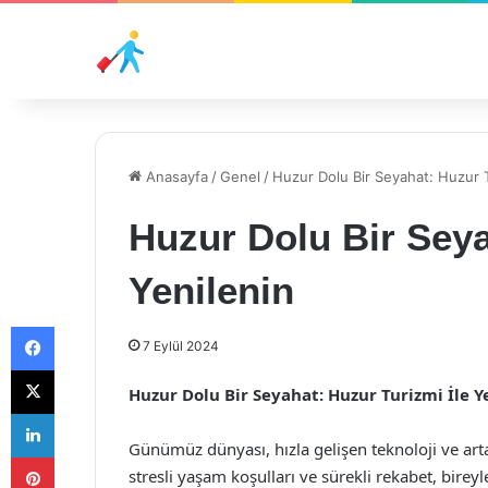
Anasayfa
/
Genel
/
Huzur Dolu Bir Seyahat: Huzur T
Huzur Dolu Bir Seya
Yenilenin
Facebook
7 Eylül 2024
X
Huzur Dolu Bir Seyahat: Huzur Turizmi İle Y
LinkedIn
Günümüz dünyası, hızla gelişen teknoloji ve ar
Pinterest
stresli yaşam koşulları ve sürekli rekabet, birey