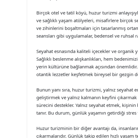
Birçok otel ve tatil köyü, huzur turizmi anlayışı
ve sağlıklı yaşam atölyeleri, misafirlere birçok 
ve zihinlerini boşaltmaları için tasarlanmış or
seansları gibi uygulamalar, bedensel ve ruhsal r
Seyahat esnasında kaliteli içecekler ve organik 
Sağlıklı beslenme alışkanlıkları, hem bedenimiz
yerin kültürüne bağlanmak açısından önemlidir.
otantik lezzetler keşfetmek bireysel bir gezgin d
Bunun yanı sıra, huzur turizmi, yalnız seyahat ed
geliştirmek ve yalnız kalmanın keyfini çıkarma
sürecini destekler. Yalnız seyahat etmek, kişin
tanır. Bu durum, günlük yaşamın getirdiği stres
Huzur turizminin bir diğer avantajı da, insanla
çıkarmalarıdır. Günlük takip edilen hızlı yaşam