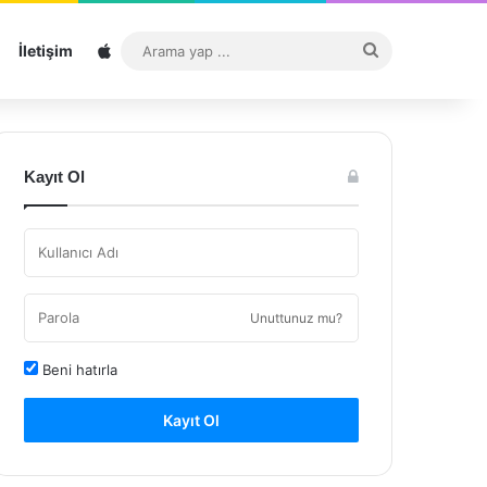
Sitemap
Arama
İletişim
yap
...
Kayıt Ol
Unuttunuz mu?
Beni hatırla
Kayıt Ol