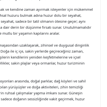
mak ve kendine zaman ayırmak isteyenler için mükemmel
hsal huzuru bulmak adına huzur dolu bir seyahat,
ir seyahat, sadece bir tatil olmanın ötesine geçer; aynı
a dair derin bir düşünme fırsatı sunar. Unutulmamalıdır
e mutlu bir yaşamın kapılarını aralar.
maşasından uzaklaşarak, zihinsel ve duygusal dinginlik
Doğa ile iç içe, sakin yerlerde geçireceğiniz zaman,
 kişilerin kendilerini yeniden keşfetmelerine ve içsel
likler, sakin plajlar veya ormanlar, huzur turizminin
syonları arasında, doğal parklar, dağ köyleri ve sahil
ılan yürüyüşler ve doğa aktiviteleri, zihin temizliği
erin ruhsal çalışmalar yapma imkanı sunar. Güneşin
 sadece doğanın sessizliğinde vakit geçirmek, huzur