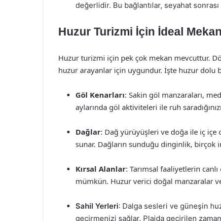
değerlidir. Bu bağlantılar, seyahat sonras
Huzur Turizmi İçin İdeal Mekan
Huzur turizmi için pek çok mekan mevcuttur. Dör
huzur arayanlar için uygundur. İşte huzur dolu bi
Göl Kenarları
: Sakin göl manzaraları, med
aylarında göl aktiviteleri ile ruh saradığını
Dağlar
: Dağ yürüyüşleri ve doğa ile iç içe 
sunar. Dağların sunduğu dinginlik, birçok 
Kırsal Alanlar
: Tarımsal faaliyetlerin canl
mümkün. Huzur verici doğal manzaralar ve 
Sahil Yerleri
: Dalga sesleri ve güneşin huzu
geçirmenizi sağlar. Plajda geçirilen zaman