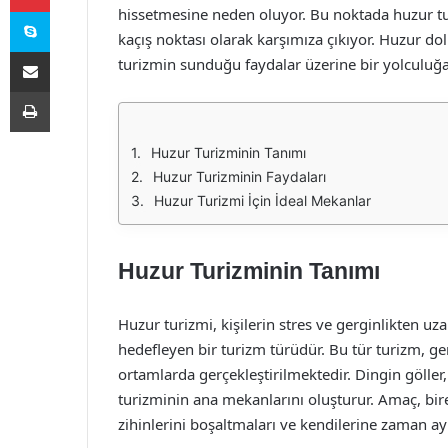
Skype
hissetmesine neden oluyor. Bu noktada huzur tu
kaçış noktası olarak karşımıza çıkıyor. Huzur do
E-Posta ile paylaş
turizmin sunduğu faydalar üzerine bir yolculuğa
Yazdır
Huzur Turizminin Tanımı
Huzur Turizminin Faydaları
Huzur Turizmi İçin İdeal Mekanlar
Huzur Turizminin Tanımı
Huzur turizmi, kişilerin stres ve gerginlikten uz
hedefleyen bir turizm türüdür. Bu tür turizm, gen
ortamlarda gerçekleştirilmektedir. Dingin göller
turizminin ana mekanlarını oluşturur. Amaç, bi
zihinlerini boşaltmaları ve kendilerine zaman ayı