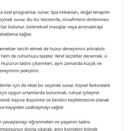
yla özel programlar sunar. Spa imkanları, doğal terapiler
seçenek sunar. Bu tür tesislerde, misafirlerin dinlenmesi
tamlar bulunur. Geleneksel masajlar veya aromaterapi
ahatlama sağlar.
yemekler tercih etmek de huzur deneyimini artırabilir.
i hem de ruhumuzu tazeler. Yerel lezzetler denemek, o
 Huzurun tadını çıkarırken, aynı zamanda küçük ve
eneyimini pekiştirir.
enler için de ideal bir seçenek sunar. Kişisel farkındalık
k için uygun ortamlarda bulunmak, ruhsal iyileşme
in kendi başına düşünme ve kendini keşfetmesine olanak
 ve kaygıdan uzaklaşmayı sağlar.
rın yavaşlamayı öğrenmeleri ve yaşamın tadını
 temposunun dışına çıkarak, anın kıymetini bilmek