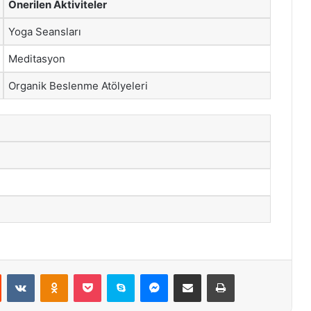
Önerilen Aktiviteler
Yoga Seansları
Meditasyon
Organik Beslenme Atölyeleri
st
Reddit
VKontakte
Odnoklassniki
Pocket
Skype
Messenger
E-Posta ile paylaş
Yazdır