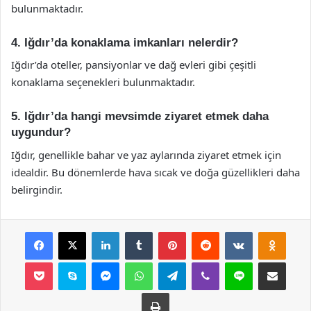
bulunmaktadır.
4. Iğdır’da konaklama imkanları nelerdir?
Iğdır’da oteller, pansiyonlar ve dağ evleri gibi çeşitli
konaklama seçenekleri bulunmaktadır.
5. Iğdır’da hangi mevsimde ziyaret etmek daha
uygundur?
Iğdır, genellikle bahar ve yaz aylarında ziyaret etmek için
idealdir. Bu dönemlerde hava sıcak ve doğa güzellikleri daha
belirgindir.
Facebook
X
LinkedIn
Tumblr
Pinterest
Reddit
VKontakte
Odnok
Pocket
Skype
Messenger
WhatsApp
Telegram
Viber
Line
E-Posta ile payla
Yazdır