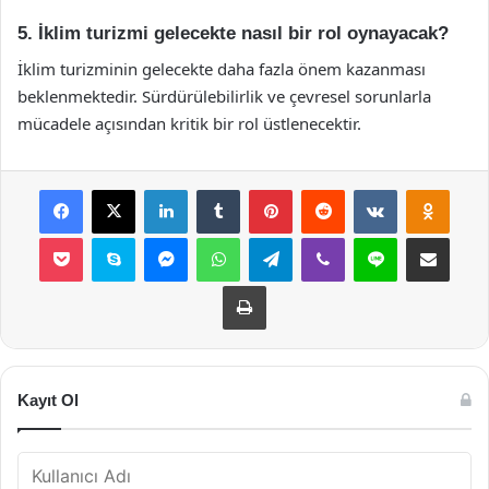
5. İklim turizmi gelecekte nasıl bir rol oynayacak?
İklim turizminin gelecekte daha fazla önem kazanması
beklenmektedir. Sürdürülebilirlik ve çevresel sorunlarla
mücadele açısından kritik bir rol üstlenecektir.
Facebook
X
LinkedIn
Tumblr
Pinterest
Reddit
VKontakte
Odnok
Pocket
Skype
Messenger
WhatsApp
Telegram
Viber
Line
E-Posta ile payla
Yazdır
Kayıt Ol