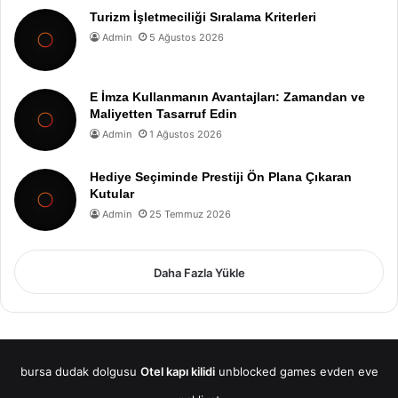
Turizm İşletmeciliği Sıralama Kriterleri
Admin
5 Ağustos 2026
E İmza Kullanmanın Avantajları: Zamandan ve
Maliyetten Tasarruf Edin
Admin
1 Ağustos 2026
Hediye Seçiminde Prestiji Ön Plana Çıkaran
Kutular
Admin
25 Temmuz 2026
Daha Fazla Yükle
bursa dudak dolgusu
Otel kapı kilidi
unblocked games
evden eve