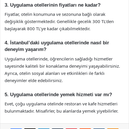
3. Uygulama otellerinin fiyatları ne kadar?
Fiyatlar, otelin konumuna ve sezonuna bağlı olarak
değişiklik göstermektedir. Genellikle gecelik 300 TL’den
başlayarak 800 TL’ye kadar çıkabilmektedir.
4. İstanbul’daki uygulama otellerinde nasıl bir
deneyim yaşarım?
Uygulama otellerinde, öğrencilerin sağladığı hizmetler
sayesinde kaliteli bir konaklama deneyimi yaşayabilirsiniz.
Ayrıca, otelin sosyal alanları ve etkinlikleri ile farklı
deneyimler elde edebilirsiniz.
5. Uygulama otellerinde yemek hizmeti var mı?
Evet, çoğu uygulama otelinde restoran ve kafe hizmetleri
bulunmaktadır. Misafirler, bu alanlarda yemek yiyebilirler.
Facebook
X
LinkedIn
Tumblr
Pinterest
Reddit
VKontakte
Odnok