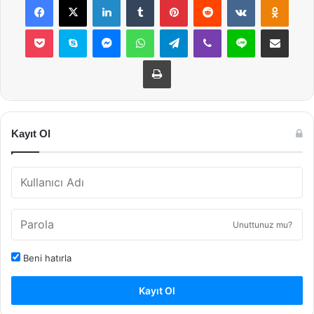
Pocket
Skype
Messenger
WhatsApp
Telegram
Viber
Line
E-Posta ile payla
Yazdır
Kayıt Ol
Unuttunuz mu?
Beni hatırla
Kayıt Ol