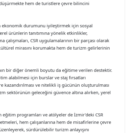
düşürmekte hem de turistlere çevre bilincini
kın ekonomik durumunu iyileştirmek için sosyal
el ürünlerin tanıtımına yönelik etkinlikler,
a çalışmaları, CSR uygulamalarının bir parçası olarak
kültürel mirasını korumakta hem de turizm gelirlerinin
n bir diğer önemli boyutu da eğitime verilen destektir.
im alabilmesi için burslar ve staj fırsatları
e kazandırılması ve nitelikli iş gücünün oluşturulması
rizm sektörünün geleceğini güvence altına alırken, yerel
n eğitim programları ve atölyeler de İzmir’deki CSR
letmeleri, hem çalışanlarına hem de misafirlerine çevre
zenleyerek, sürdürülebilir turizm anlayışını