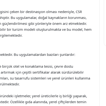
ilgisini çeken bir destinasyon olması nedeniyle, CSR
ahiptir. Bu uygulamalar, doğal kaynakların korunması,
n güçlendirilmesi gibi yönleriyle önem arz etmektedir.
bilir bir turizm modeli oluşturulmakta ve bu model, hem
rgilemektedir.
mektedir. Bu uygulamalardan bazıları şunlardır:
 birçok otel ve konaklama tesisi, çevre dostu
tırmak için çeşitli sertifikalar alarak sürdürülebilir
arı, su tasarrufu sistemleri ve yerel ürünleri kullanma
örülmektedir.
ündeki işletmeler, yerel üreticilerle iş birliği yaparak,
ktedir. Özellikle gıda alanında, yerel çiftçilerden temin