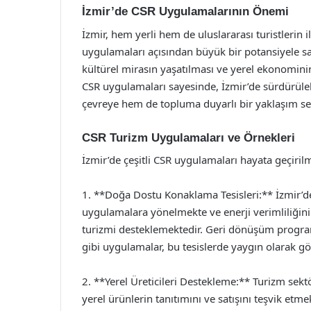
İzmir’de CSR Uygulamalarının Önemi
İzmir, hem yerli hem de uluslararası turistlerin 
uygulamaları açısından büyük bir potansiyele s
kültürel mirasın yaşatılması ve yerel ekonomini
CSR uygulamaları sayesinde, İzmir’de sürdürüle
çevreye hem de topluma duyarlı bir yaklaşım se
CSR Turizm Uygulamaları ve Örnekleri
İzmir’de çeşitli CSR uygulamaları hayata geçiril
1. **Doğa Dostu Konaklama Tesisleri:** İzmir’de
uygulamalara yönelmekte ve enerji verimliliğini ar
turizmi desteklemektedir. Geri dönüşüm programl
gibi uygulamalar, bu tesislerde yaygın olarak g
2. **Yerel Üreticileri Destekleme:** Turizm sektör
yerel ürünlerin tanıtımını ve satışını teşvik etme