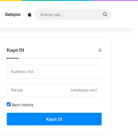
Sitemap
Arama
İletişim
yap
...
Kayıt Ol
Unuttunuz mu?
Beni hatırla
Kayıt Ol