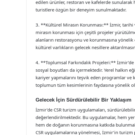
edilen ürünler, restoran ve kafelerde sunulara
turistlere özgün bir deneyim sunulmaktadır.
3. **Kültürel Mirasın Korunması:** İzmir, tarihi 
mirasın korunması için çeşitli projeler yürütülme
alanların restorasyonu ve korunmasına yönelik
kültürel varlıkların gelecek nesillere aktarılmas
4. **Toplumsal Farkındalık Projeleri:** İzmir’d
sosyal boyutları da içermektedir. Yerel halkın e
kariyer yapmalarını teşvik eden programlar ve kad
toplumun tüm kesimlerinin faydasına yönelik ol
Gelecek İçin Sürdürülebilir Bir Yaklaşım
İzmir’de CSR turizm uygulamaları, sürdürülebilir
değerlendirilmektedir. Bu uygulamalar, hem yer
hem de doğanın korunmasına katkıda bulunmakta
CSR uygulamalarına yönelmesi, İzmir’in turizm po