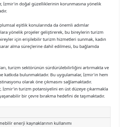
er, İzmir’in doğal güzelliklerinin korunmasına yönelik
dır.
oplumsal eşitlik konularında da önemli adımlar
lara yönelik projeler geliştirerek, bu bireylerin turizm
reyler için erişilebilir turizm hizmetleri sunmak, kadın
 karar alma süreçlerine dahil edilmesi, bu bağlamda
ı, turizm sektörünün sürdürülebilirliğini artırmakta ve
ine katkıda bulunmaktadır. Bu uygulamalar, İzmir’in hem
estinasyonu olarak öne çıkmasını sağlamaktadır.
ler, İzmir’in turizm potansiyelini en üst düzeye çıkarmakla
aşanabilir bir çevre bırakma hedefini de taşımaktadır.
nebilir enerji kaynaklarının kullanımı