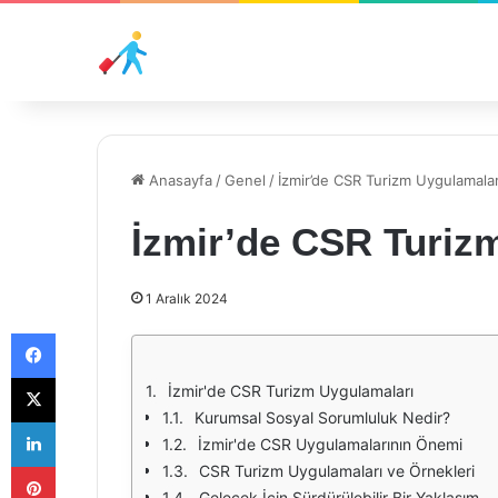
Anasayfa
/
Genel
/
İzmir’de CSR Turizm Uygulamalar
İzmir’de CSR Turiz
1 Aralık 2024
Facebook
X
İzmir'de CSR Turizm Uygulamaları
Kurumsal Sosyal Sorumluluk Nedir?
LinkedIn
İzmir'de CSR Uygulamalarının Önemi
Pinterest
CSR Turizm Uygulamaları ve Örnekleri
Gelecek İçin Sürdürülebilir Bir Yaklaşım