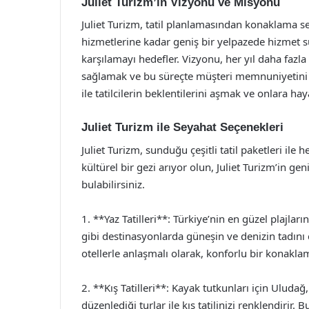
Juliet Turizm’in Vizyonu ve Misyonu
Juliet Turizm, tatil planlamasından konaklama s
hizmetlerine kadar geniş bir yelpazede hizmet sun
karşılamayı hedefler. Vizyonu, her yıl daha fazl
sağlamak ve bu süreçte müşteri memnuniyetini ön
ile tatilcilerin beklentilerini aşmak ve onlara haya
Juliet Turizm ile Seyahat Seçenekleri
Juliet Turizm, sunduğu çeşitli tatil paketleri ile her
kültürel bir gezi arıyor olun, Juliet Turizm’in ge
bulabilirsiniz.
1. **Yaz Tatilleri**: Türkiye’nin en güzel plajl
gibi destinasyonlarda güneşin ve denizin tadını çı
otellerle anlaşmalı olarak, konforlu bir konakla
2. **Kış Tatilleri**: Kayak tutkunları için Uluda
düzenlediği turlar ile kış tatilinizi renklendiri