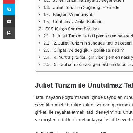
Juliet Turizm ile Seyahat Seçenekleri
Skype
Juliet Turizm’in Sağladığı Hizmetler
Müşteri Memnuniyeti
E-Posta ile paylaş
Unutulmaz Anılar Biriktirin
Yazdır
SSS (Sıkça Sorulan Sorular)
1. Juliet Turizm ile tatil planlarken nelere
2. Juliet Turizm’in sunduğu tatil paketleri n
3. İptal ve değişiklik politikası nedir?
4. Yurt dışı turları için vize işlemleri nasıl 
5. Tatil sonrası nasıl geri bildirimde bulun
Juliet Turizm ile Unutulmaz Ta
Tatil, hayatın koşturmacası içinde kaybolan ru
sevdiklerimizle birlikte kaliteli zaman geçirmek i
şirketi ile seyahat etmek, tatil deneyiminizi unutu
ve müşteri odaklı hizmet anlayışı ile tatil severl