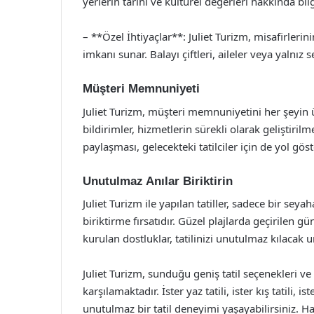
yerlerin tarihi ve kültürel değerleri hakkında bilg
– **Özel İhtiyaçlar**: Juliet Turizm, misafirlerini
imkanı sunar. Balayı çiftleri, aileler veya yalnız 
Müşteri Memnuniyeti
Juliet Turizm, müşteri memnuniyetini her şeyin üz
bildirimler, hizmetlerin sürekli olarak geliştirilm
paylaşması, gelecekteki tatilciler için de yol göste
Unutulmaz Anılar Biriktirin
Juliet Turizm ile yapılan tatiller, sadece bir se
biriktirme fırsatıdır. Güzel plajlarda geçirilen gü
kurulan dostluklar, tatilinizi unutulmaz kılacak u
Juliet Turizm, sunduğu geniş tatil seçenekleri ve ka
karşılamaktadır. İster yaz tatili, ister kış tatili, i
unutulmaz bir tatil deneyimi yaşayabilirsiniz. Hay