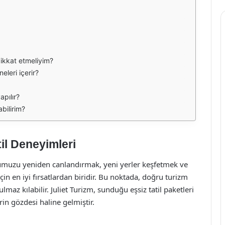
 dikkat etmeliyim?
eleri içerir?
yapılır?
abilirim?
til Deneyimleri
humuzu yeniden canlandırmak, yeni yerler keşfetmek ve
çin en iyi fırsatlardan biridir. Bu noktada, doğru turizm
lmaz kılabilir. Juliet Turizm, sunduğu eşsiz tatil paketleri
erin gözdesi haline gelmiştir.