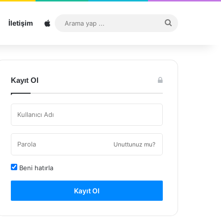
Sitemap
Arama
İletişim
yap
...
Kayıt Ol
Unuttunuz mu?
Beni hatırla
Kayıt Ol