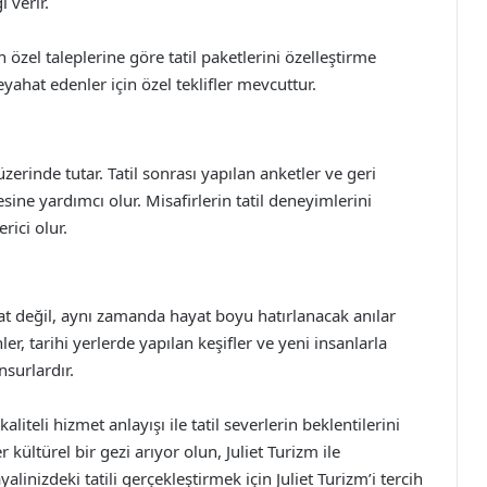
i verir.
n özel taleplerine göre tatil paketlerini özelleştirme
seyahat edenler için özel teklifler mevcuttur.
erinde tutar. Tatil sonrası yapılan anketler ve geri
esine yardımcı olur. Misafirlerin tatil deneyimlerini
rici olur.
yahat değil, aynı zamanda hayat boyu hatırlanacak anılar
nler, tarihi yerlerde yapılan keşifler ve yeni insanlarla
nsurlardır.
liteli hizmet anlayışı ile tatil severlerin beklentilerini
ster kültürel bir gezi arıyor olun, Juliet Turizm ile
alinizdeki tatili gerçekleştirmek için Juliet Turizm’i tercih