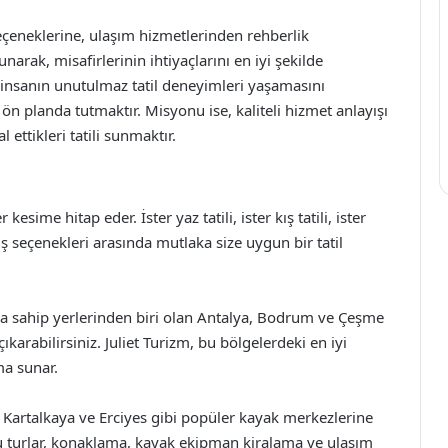
eçeneklerine, ulaşım hizmetlerinden rehberlik
arak, misafirlerinin ihtiyaçlarını en iyi şekilde
a insanın unutulmaz tatil deneyimleri yaşamasını
 planda tutmaktır. Misyonu ise, kaliteli hizmet anlayışı
l ettikleri tatili sunmaktır.
 kesime hitap eder. İster yaz tatili, ister kış tatili, ister
niş seçenekleri arasında mutlaka size uygun bir tatil
arına sahip yerlerinden biri olan Antalya, Bodrum ve Çeşme
karabilirsiniz. Juliet Turizm, bu bölgelerdeki en iyi
ma sunar.
ğ, Kartalkaya ve Erciyes gibi popüler kayak merkezlerine
r. Bu turlar, konaklama, kayak ekipman kiralama ve ulaşım