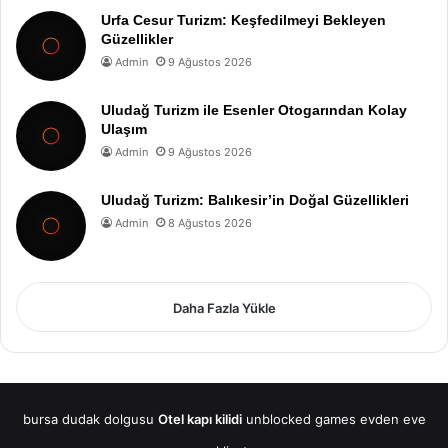
Urfa Cesur Turizm: Keşfedilmeyi Bekleyen
Güzellikler
Admin
9 Ağustos 2026
Uludağ Turizm ile Esenler Otogarından Kolay
Ulaşım
Admin
9 Ağustos 2026
Uludağ Turizm: Balıkesir’in Doğal Güzellikleri
Admin
8 Ağustos 2026
Daha Fazla Yükle
bursa dudak dolgusu
Otel kapı kilidi
unblocked games
evden eve