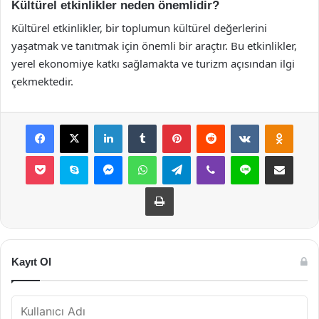
Kültürel etkinlikler neden önemlidir?
Kültürel etkinlikler, bir toplumun kültürel değerlerini
yaşatmak ve tanıtmak için önemli bir araçtır. Bu etkinlikler,
yerel ekonomiye katkı sağlamakta ve turizm açısından ilgi
çekmektedir.
Facebook
X
LinkedIn
Tumblr
Pinterest
Reddit
VKontakte
Odnok
Pocket
Skype
Messenger
WhatsApp
Telegram
Viber
Line
E-Posta ile payla
Yazdır
Kayıt Ol