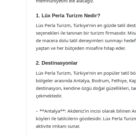
memnuniyetini ele alacağız.
1. Lüx Perla Turizm Nedir?
Lüx Perla Turizm, Türkiye’nin en gözde tatil de
seçenekleri ile tanınan bir turizm firmasıdır. Mi
de macera dolu tatil deneyimleri sunmayı hedefle
yaştan ve her bütçeden misafire hitap eder.
2. Destinasyonlar
Lüx Perla Turizm, Türkiye’nin en popüler tatil böl
bölgeler arasında Antalya, Bodrum, Fethiye, Kap
destinasyon, kendine özgü doğal güzellikleri, tarihi
çekmektedir.
– **Antalya**: Akdeniz’in incisi olarak bilinen Ant
köyleri ile tatilcilerin gözdesidir. Lüx Perla Tu
aktivite imkanı sunar.