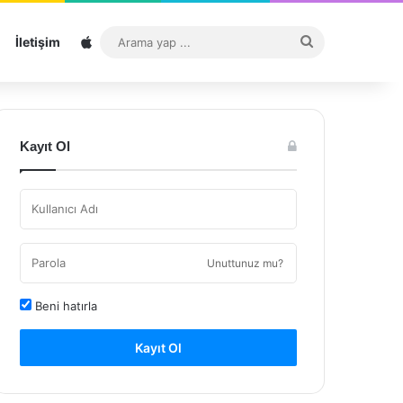
Sitemap
Arama
İletişim
yap
...
Kayıt Ol
Unuttunuz mu?
Beni hatırla
Kayıt Ol