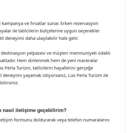
zel kampanya ve fırsatlar sunar. Erken rezervasyon
alar ile tatilcilerin bütçelerine uygun seçenekler
il deneyimi daha ulaşılabilir hale gelir.
ş destinasyon yelpazesi ve müşteri memnuniyeti odaklı
tmaktadır. Hem dinlenmek hem de yeni maceralar
x Perla Turizm, tatilcilerin hayallerini gerçeğe
l deneyimi yaşamak istiyorsanız, Lüx Perla Turizm ile
bilirsiniz.
n nasıl iletişime geçebilirim?
iletişim formunu doldurarak veya telefon numaralarını