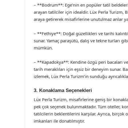
– **Bodrum**: Ege’nin en popüler tatil beldel
arayan tatilciler için idealdir. Lüx Perla Turiz
araya getirerek misafirlerine unutulmaz anlar ya
– **Fethiye**: Doğal güzellikleri ve tarihi kalıntı
sunar. Yamaç paraşütü, dalış ve tekne turları gibi 
mümkün.
– **Kapadokya**: Kendine özgü peri bacaları ve y
tarih meraklıları için eşsiz bir deneyim sunar.
izlemek, Lüx Perla Turizm’in sunduğu ayrıcalıklar
3. Konaklama Seçenekleri
Lüx Perla Turizm, misafirlerine geniş bir konakl
pek çok seçenek bulunmaktadır. Tüm oteller, konfor
tatilcilerin beklentilerini karşılar. Ayrıca, birço
imkanları ile donatılmıştır.