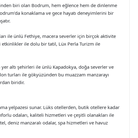
erinden biri olan Bodrum, hem eğlence hem de dinlenme
m, Bodrum’da konaklama ve gece hayatı deneyimlerini bir
şatır.
ları ile ünlü Fethiye, macera severler için birçok aktivite
etkinlikler ile dolu bir tatil, Lüx Perla Turizm ile
er altı şehirleri ile ünlü Kapadokya, doğa severler ve
 Balon turları ile gökyüzünden bu muazzam manzarayı
dan biridir.
ama yelpazesi sunar. Lüks otellerden, butik otellere kadar
lu odaları, kaliteli hizmetleri ve çeşitli olanakları ile
k otel, deniz manzaralı odalar, spa hizmetleri ve havuz