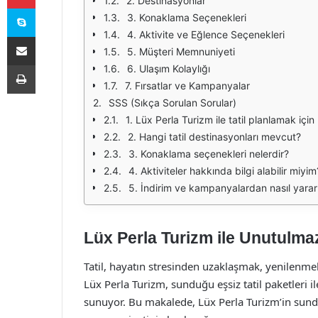
2. Destinasyonlar
Skype
3. Konaklama Seçenekleri
4. Aktivite ve Eğlence Seçenekleri
E-Posta ile paylaş
5. Müşteri Memnuniyeti
Yazdır
6. Ulaşım Kolaylığı
7. Fırsatlar ve Kampanyalar
SSS (Sıkça Sorulan Sorular)
1. Lüx Perla Turizm ile tatil planlamak için 
2. Hangi tatil destinasyonları mevcut?
3. Konaklama seçenekleri nelerdir?
4. Aktiviteler hakkında bilgi alabilir miyim
5. İndirim ve kampanyalardan nasıl yararl
Lüx Perla Turizm ile Unutulmaz
Tatil, hayatın stresinden uzaklaşmak, yenilenmek
Lüx Perla Turizm, sunduğu eşsiz tatil paketleri i
sunuyor. Bu makalede, Lüx Perla Turizm’in sunduğ