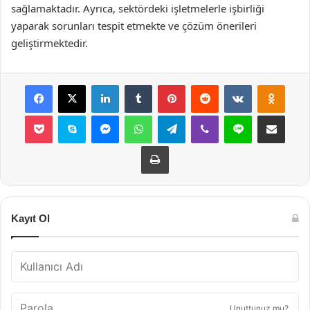
sağlamaktadır. Ayrıca, sektördeki işletmelerle işbirliği
yaparak sorunları tespit etmekte ve çözüm önerileri
geliştirmektedir.
Facebook
X
LinkedIn
Tumblr
Pinterest
Reddit
VKontakte
Odnok
Pocket
Skype
Messenger
WhatsApp
Telegram
Viber
Line
E-Posta ile payla
Yazdır
Kayıt Ol
Unuttunuz mu?