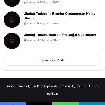
Admin
9 Ağustos 2026
Uludağ Turizm ile Esenler Otogarından Kolay
Ulaşım
Admin
9 Ağustos 2026
Uludağ Turizm: Balıkesir’in Doğal Güzellikleri
Admin
8 Ağustos 2026
Daha Fazla Yükle
bursa dudak dolgusu
Otel kapı kilidi
unblocked games
evden eve
nakliyat