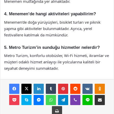
Menemen mutfağında yer almaktadır.
4. Menemen’de hangi aktiviteleri yapabilirim?
Menemen’de doğa yürüyüşleri, bisiklet turları ve piknik
yapma gibi aktiviteler bulunmaktadır. Ayrıca, yerel
festivallere katılmak da mümkündür.
5. Metro Turizm’in sunduğu hizmetler nelerdir?
Metro Turizm, konforlu otobüsler, Wi-Fi hizmeti, ikramlar ve
müşteri odaklı hizmet anlayışı ile yolcularına kaliteli bir
seyahat deneyimi sunmaktadır.
Facebook
X
LinkedIn
Tumblr
Pinterest
Reddit
VKontakte
Odnok
Pocket
Skype
Messenger
WhatsApp
Telegram
Viber
Line
E-Posta ile payla
Yazdır