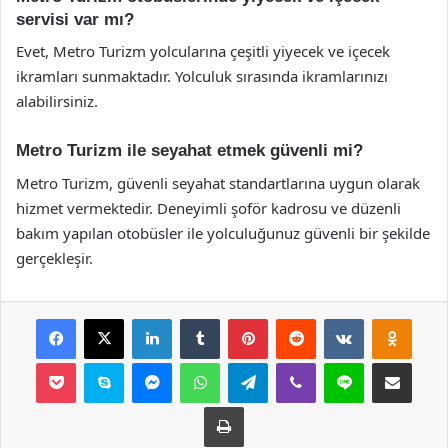
servisi var mı?
Evet, Metro Turizm yolcularına çeşitli yiyecek ve içecek
ikramları sunmaktadır. Yolculuk sırasında ikramlarınızı
alabilirsiniz.
Metro Turizm ile seyahat etmek güvenli mi?
Metro Turizm, güvenli seyahat standartlarına uygun olarak
hizmet vermektedir. Deneyimli şoför kadrosu ve düzenli
bakım yapılan otobüsler ile yolculuğunuz güvenli bir şekilde
gerçekleşir.
Facebook
X
LinkedIn
Tumblr
Pinterest
Reddit
VKontakte
Odnok
Pocket
Skype
Messenger
WhatsApp
Telegram
Viber
Line
E-Posta ile payla
Yazdır