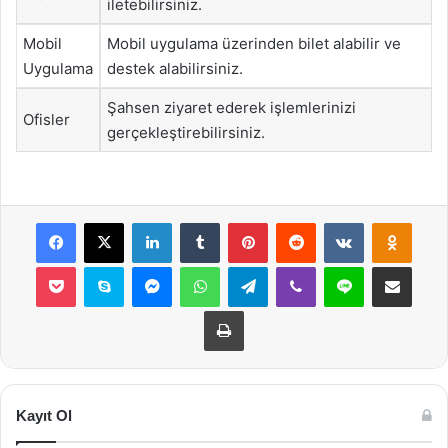
iletebilirsiniz.
Mobil
Mobil uygulama üzerinden bilet alabilir ve
Uygulama
destek alabilirsiniz.
Şahsen ziyaret ederek işlemlerinizi
Ofisler
gerçekleştirebilirsiniz.
Facebook
X
LinkedIn
Tumblr
Pinterest
Reddit
VKontakte
Odnok
Pocket
Skype
Messenger
WhatsApp
Telegram
Viber
Line
E-Posta ile payla
Yazdır
Kayıt Ol