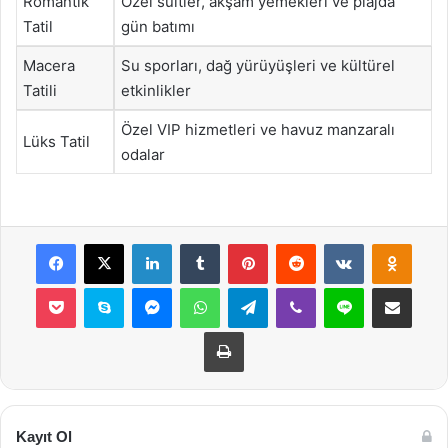
Romantik
Özel süitler, akşam yemekleri ve plajda
Tatil
gün batımı
Macera
Su sporları, dağ yürüyüşleri ve kültürel
Tatili
etkinlikler
Özel VIP hizmetleri ve havuz manzaralı
Lüks Tatil
odalar
Facebook
X
LinkedIn
Tumblr
Pinterest
Reddit
VKontakte
Odnok
Pocket
Skype
Messenger
WhatsApp
Telegram
Viber
Line
E-Posta ile payla
Yazdır
Kayıt Ol