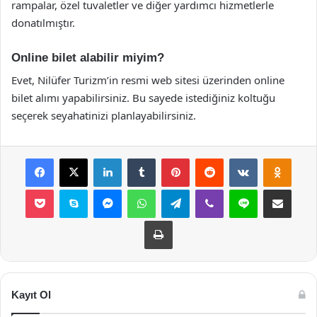
rampalar, özel tuvaletler ve diğer yardımcı hizmetlerle
donatılmıştır.
Online bilet alabilir miyim?
Evet, Nilüfer Turizm’in resmi web sitesi üzerinden online
bilet alımı yapabilirsiniz. Bu sayede istediğiniz koltuğu
seçerek seyahatinizi planlayabilirsiniz.
Facebook
X
LinkedIn
Tumblr
Pinterest
Reddit
VKontakte
Odnok
Pocket
Skype
Messenger
WhatsApp
Telegram
Viber
Line
E-Posta ile payla
Yazdır
Kayıt Ol