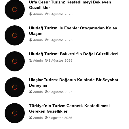
Urfa Cesur Turizm: Keşfedilmeyi Bekleyen
Güzellikler
Admin
9 Ağustos 2026
Uludağ Turizm ile Esenler Otogarından Kolay
Ulaşım
Admin
9 Ağustos 2026
Uludağ Turizm: Balıkesir’in Doğal Güzellikleri
Admin
8 Ağustos 2026
Ulaşlar Turizm: Doğanın Kalbinde Bir Seyahat
Deneyimi
Admin
8 Ağustos 2026
Türkiye’nin Turizm Cenneti: Keşfedilmesi
Gereken Güzellikler
Admin
7 Ağustos 2026