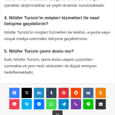
içecekler, atıştırmalıklar ve çeşitli ikramlar sunulmaktadır.
4. Nilüfer Turizm’in müşteri hizmetleri ile nasıl
iletişime geçebilirim?
Nilüfer Turizm’in müşteri hizmetleri ile telefon, e-posta veya
sosyal medya üzerinden iletişime geçebilirsiniz.
5. Nilüfer Turizm çevre dostu mu?
Evet, Nilüfer Turizm, çevre dostu ulaşım çözümleri
sunmakta ve yeni nesil otobüsleri ile düşük emisyon
hedeflemektedir.
Facebook
X
LinkedIn
Tumblr
Pinterest
Reddit
VKontakte
Odnok
Pocket
Skype
Messenger
WhatsApp
Telegram
Viber
Line
E-Posta ile payla
Yazdır