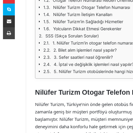
Otogar Telefon Numarası Neden Önemlid
Skype
Nilüfer Turizm Otogar Telefon Numarası
Nilüfer Turizm İletişim Kanalları
E-Posta ile paylaş
Nilüfer Turizm'in Sağladığı Hizmetler
Yazdır
Yolcuların Dikkat Etmesi Gerekenler
SSS (Sıkça Sorulan Sorular)
1. Nilüfer Turizm'in otogar telefon numara
2. Bilet alım işlemleri nasıl yapılır?
3. Sefer saatleri nasıl öğrenilir?
4. İptal ve değişiklik işlemleri nasıl yapılır
5. Nilüfer Turizm otobüslerinde hangi hi
Nilüfer Turizm Otogar Telefon 
Nilüfer Turizm, Türkiye’nin önde gelen otobüs fi
zamanla geniş bir müşteri portföyü oluşturmuş 
başlamıştır. Nilüfer Turizm, müşteri memnuniye
deneyimini daha konforlu hale getirmek için çeşi