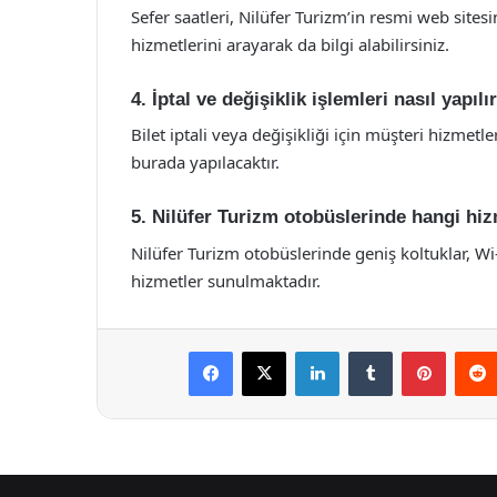
Sefer saatleri, Nilüfer Turizm’in resmi web site
hizmetlerini arayarak da bilgi alabilirsiniz.
4. İptal ve değişiklik işlemleri nasıl yapılı
Bilet iptali veya değişikliği için müşteri hizmetl
burada yapılacaktır.
5. Nilüfer Turizm otobüslerinde hangi hi
Nilüfer Turizm otobüslerinde geniş koltuklar, Wi-
hizmetler sunulmaktadır.
Facebook
X
LinkedIn
Tumblr
Pintere