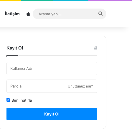
Sitemap
Arama
İletişim
yap
...
Kayıt Ol
Unuttunuz mu?
Beni hatırla
Kayıt Ol