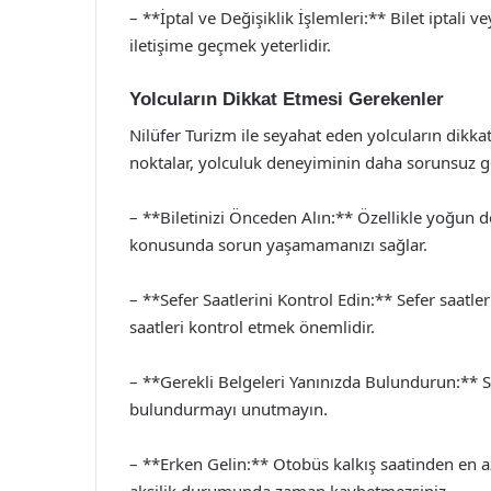
– **İptal ve Değişiklik İşlemleri:** Bilet iptali ve
iletişime geçmek yeterlidir.
Yolcuların Dikkat Etmesi Gerekenler
Nilüfer Turizm ile seyahat eden yolcuların dikk
noktalar, yolculuk deneyiminin daha sorunsuz ge
– **Biletinizi Önceden Alın:** Özellikle yoğun 
konusunda sorun yaşamamanızı sağlar.
– **Sefer Saatlerini Kontrol Edin:** Sefer saatle
saatleri kontrol etmek önemlidir.
– **Gerekli Belgeleri Yanınızda Bulundurun:** Se
bulundurmayı unutmayın.
– **Erken Gelin:** Otobüs kalkış saatinden en 
aksilik durumunda zaman kaybetmezsiniz.