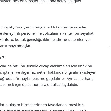
müşteri destek süreçleri hakkında detaylı bilgiler
 olarak, Türkiye’nin birçok farklı bölgesine seferler
deneyimli personeli ile yolcularına kaliteli bir seyahat
onforu, koltuk genişliği, iklimlendirme sistemleri ve
 artırmayı amaçlar.
ir?
larına hızlı bir şekilde cevap alabilmeleri için kritik bir
i, iptaller ve diğer hizmetler hakkında bilgi almak isteyen
oğrudan firmayla iletişime geçebilirler. Ayrıca, herhangi
abilmek için de bu numara oldukça faydalıdır.
uların ulaşım hizmetlerinden faydalanabilmesi için
izm’in genel müşteri hizmetleri numarası 0850 333 33