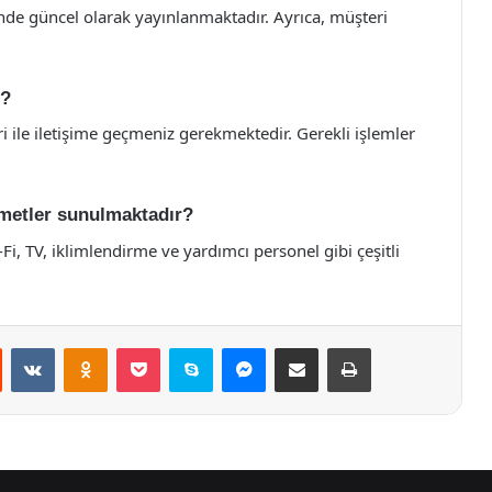
sinde güncel olarak yayınlanmaktadır. Ayrıca, müşteri
r?
eri ile iletişime geçmeniz gerekmektedir. Gerekli işlemler
zmetler sunulmaktadır?
Fi, TV, iklimlendirme ve yardımcı personel gibi çeşitli
st
Reddit
VKontakte
Odnoklassniki
Pocket
Skype
Messenger
E-Posta ile paylaş
Yazdır