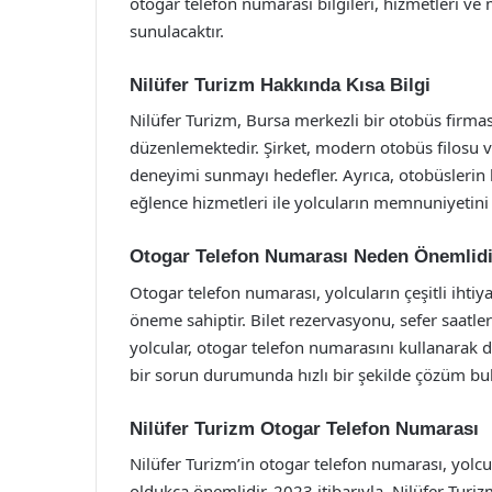
otogar telefon numarası bilgileri, hizmetleri ve 
sunulacaktır.
Nilüfer Turizm Hakkında Kısa Bilgi
Nilüfer Turizm, Bursa merkezli bir otobüs firması
düzenlemektedir. Şirket, modern otobüs filosu ve 
deneyimi sunmayı hedefler. Ayrıca, otobüslerin k
eğlence hizmetleri ile yolcuların memnuniyetini
Otogar Telefon Numarası Neden Önemlid
Otogar telefon numarası, yolcuların çeşitli ihtiyaç
öneme sahiptir. Bilet rezervasyonu, sefer saatler
yolcular, otogar telefon numarasını kullanarak d
bir sorun durumunda hızlı bir şekilde çözüm bul
Nilüfer Turizm Otogar Telefon Numarası
Nilüfer Turizm’in otogar telefon numarası, yolc
oldukça önemlidir. 2023 itibarıyla, Nilüfer Tur