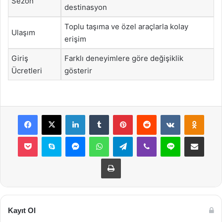
Sezon
destinasyon
Toplu taşıma ve özel araçlarla kolay
Ulaşım
erişim
Giriş
Farklı deneyimlere göre değişiklik
Ücretleri
gösterir
Facebook
X
LinkedIn
Tumblr
Pinterest
Reddit
VKontakte
Odnok
Pocket
Skype
Messenger
WhatsApp
Telegram
Viber
Line
E-Posta ile payla
Yazdır
Kayıt Ol