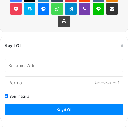
Pocket
Skype
Messenger
WhatsApp
Telegram
Viber
Line
E-Posta ile payla
Yazdır
Kayıt Ol
Unuttunuz mu?
Beni hatırla
Kayıt Ol