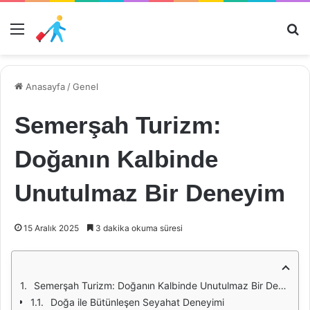
Menü
Ar
Anasayfa
/
Genel
Semerşah Turizm:
Doğanın Kalbinde
Unutulmaz Bir Deneyim
15 Aralık 2025
3 dakika okuma süresi
Semerşah Turizm: Doğanın Kalbinde Unutulmaz Bir Deneyim
Doğa ile Bütünleşen Seyahat Deneyimi