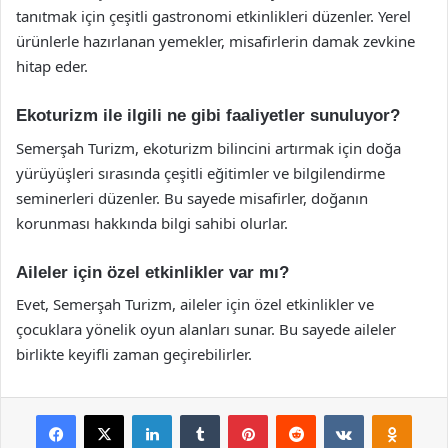
tanıtmak için çeşitli gastronomi etkinlikleri düzenler. Yerel
ürünlerle hazırlanan yemekler, misafirlerin damak zevkine
hitap eder.
Ekoturizm ile ilgili ne gibi faaliyetler sunuluyor?
Semerşah Turizm, ekoturizm bilincini artırmak için doğa
yürüyüşleri sırasında çeşitli eğitimler ve bilgilendirme
seminerleri düzenler. Bu sayede misafirler, doğanın
korunması hakkında bilgi sahibi olurlar.
Aileler için özel etkinlikler var mı?
Evet, Semerşah Turizm, aileler için özel etkinlikler ve
çocuklara yönelik oyun alanları sunar. Bu sayede aileler
birlikte keyifli zaman geçirebilirler.
Facebook
X
LinkedIn
Tumblr
Pinterest
Reddit
VKontakte
Odnok