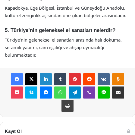
Kapadokya, Ege Bölgesi, İstanbul ve Güneydoğu Anadolu,
kültürel zenginlik açısından öne çıkan bölgeler arasındadır.
5. Türkiye’nin geleneksel el sanatları nelerdir?
Türkiye’nin geleneksel el sanatları arasında halı dokuma,
seramik yapımı, cam işçiliği ve ahşap oymacılığı
bulunmaktadır.
Facebook
X
LinkedIn
Tumblr
Pinterest
Reddit
VKontakte
Odnok
Pocket
Skype
Messenger
WhatsApp
Telegram
Viber
Line
E-Posta ile payla
Yazdır
Kayıt Ol